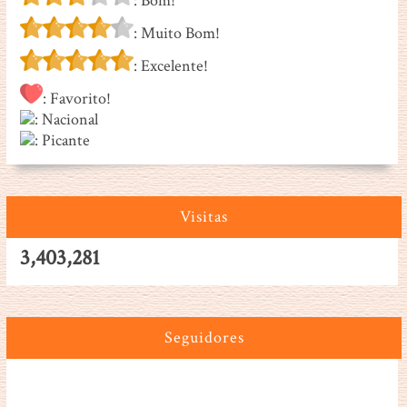
: Bom!
: Muito Bom!
: Excelente!
: Favorito!
: Nacional
: Picante
Visitas
3,403,281
Seguidores