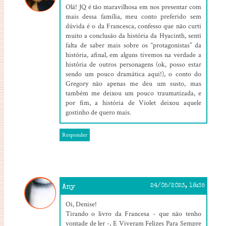
Olá! JQ é tão maravilhosa em nos presentar com
mais dessa família, meu conto preferido sem
dúvida é o da Francesca, confesso que não curti
muito a conclusão da história da Hyacinth, senti
falta de saber mais sobre os “protagonistas” da
história, afinal, em alguns tivemos na verdade a
história de outros personagens (ok, posso estar
sendo um pouco dramática aqui!), o conto do
Gregory não apenas me deu um susto, mas
também me deixou um pouco traumatizada, e
por fim, a história de Violet deixou aquele
gostinho de quero mais.
Responder
Any
24/05/2023, 18:35
Oi, Denise!
Tirando o livro da Francesa - que não tenho
vontade de ler -, E Viveram Felizes Para Sempre