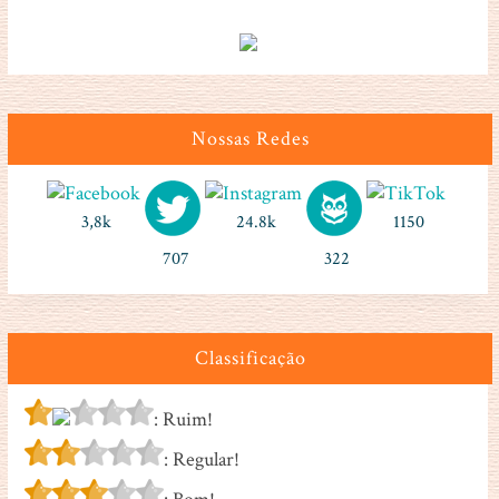
Nossas Redes
3,8k
24.8k
1150
707
322
Classificação
: Ruim!
: Regular!