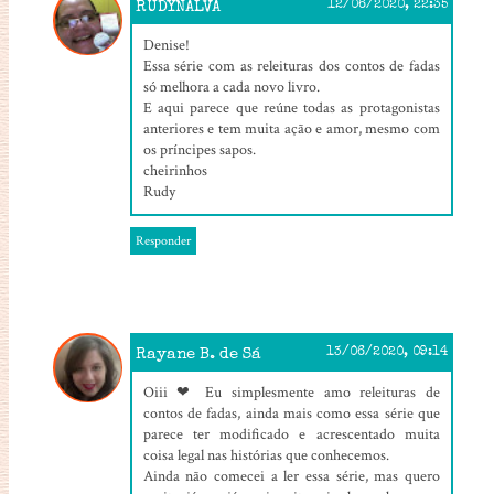
RUDYNALVA
12/06/2020, 22:35
Denise!
Essa série com as releituras dos contos de fadas
só melhora a cada novo livro.
E aqui parece que reúne todas as protagonistas
anteriores e tem muita ação e amor, mesmo com
os príncipes sapos.
cheirinhos
Rudy
Responder
Rayane B. de Sá
13/06/2020, 09:14
Oiii ❤ Eu simplesmente amo releituras de
contos de fadas, ainda mais como essa série que
parece ter modificado e acrescentado muita
coisa legal nas histórias que conhecemos.
Ainda não comecei a ler essa série, mas quero