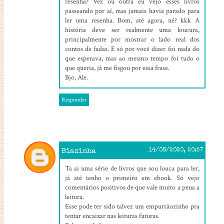
resenha? Vez ou outra eu vejo esses livros
passeando por aí, mas jamais havia parado para
ler uma resenha. Bom, até agora, né? kkk A
história deve ser realmente uma loucura,
principalmente por mostrar o lado real dos
contos de fadas. E só por você dizer foi nada do
que esperava, mas ao mesmo tempo foi tudo o
que queria, já me fisgou por essa frase.
Bjo, Ale.
Responder
Biazinha
14/06/2020, 20:57
Ta ai uma série de livros que sou louca para ler,
já até tenho o primeiro em ebook. Só vejo
comentários positivos de que vale muito a pena a
leitura.
Esse pode ter sido talvez um empurrãozinho pra
tentar encaixar nas leituras futuras.