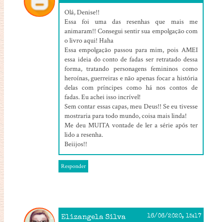
16/06/2020, 14:51
Olá, Denise!!
Essa foi uma das resenhas que mais me
animaram!! Consegui sentir sua empolgação com
o livro aqui! Haha
Essa empolgação passou para mim, pois AMEI
essa ideia do conto de fadas ser retratado dessa
forma, tratando personagens femininos como
heroínas, guerreiras e não apenas focar a história
delas com príncipes como há nos contos de
fadas. Eu achei isso incrível!
Sem contar essas capas, meu Deus!! Se eu tivesse
mostraria para todo mundo, coisa mais linda!
Me deu MUITA vontade de ler a série após ter
lido a resenha.
Beiijos!!
Responder
Elizangela Silva
16/06/2020, 15:17