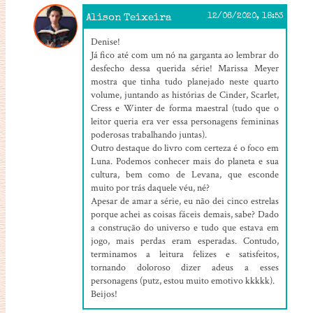
Alison Teixeira
12/06/2020, 18:53
Denise!
Já fico até com um nó na garganta ao lembrar do
desfecho dessa querida série! Marissa Meyer
mostra que tinha tudo planejado neste quarto
volume, juntando as histórias de Cinder, Scarlet,
Cress e Winter de forma maestral (tudo que o
leitor queria era ver essa personagens femininas
poderosas trabalhando juntas).
Outro destaque do livro com certeza é o foco em
Luna. Podemos conhecer mais do planeta e sua
cultura, bem como de Levana, que esconde
muito por trás daquele véu, né?
Apesar de amar a série, eu não dei cinco estrelas
porque achei as coisas fáceis demais, sabe? Dado
a construção do universo e tudo que estava em
jogo, mais perdas eram esperadas. Contudo,
terminamos a leitura felizes e satisfeitos,
tornando doloroso dizer adeus a esses
personagens (putz, estou muito emotivo kkkkk).
Beijos!