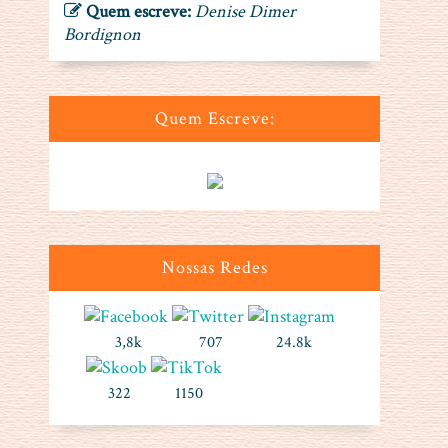
Quem escreve:
Denise Dimer
Bordignon
Quem Escreve:
Nossas Redes
3,8k
707
24.8k
322
1150