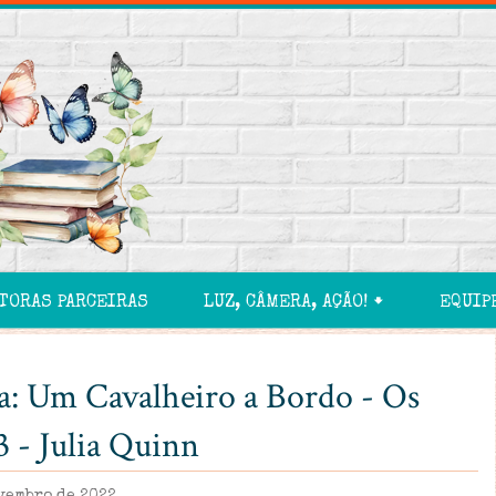
TORAS PARCEIRAS
LUZ, CÂMERA, AÇÃO! 🠻
EQUIP
a: Um Cavalheiro a Bordo - Os
3 - Julia Quinn