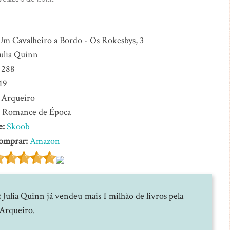
vembro de 2022
Um Cavalheiro a Bordo - Os Rokesbys, 3
ulia Quinn
288
19
Arqueiro
:
Romance de Época
e:
Skoob
omprar:
Amazon
:
Julia Quinn já vendeu mais 1 milhão de livros pela
 Arqueiro.