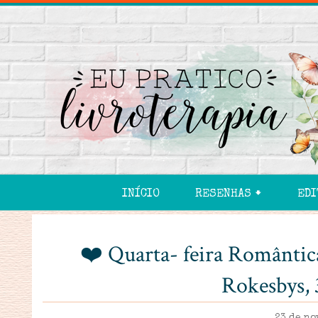
INÍCIO
RESENHAS 🠻
EDI
❤️ Quarta- feira Romântic
Rokesbys, 