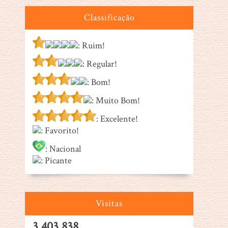
Classificação
: Ruim!
: Regular!
: Bom!
: Muito Bom!
: Excelente!
: Favorito!
: Nacional
: Picante
Visitas
3,403,838