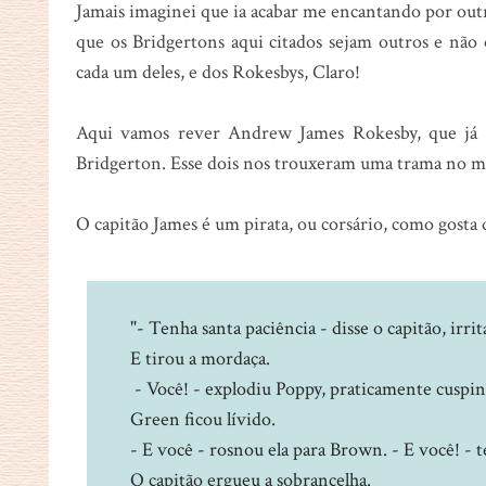
Jamais imaginei que ia acabar me encantando por outr
que os Bridgertons aqui citados sejam outros e não
cada um deles, e dos Rokesbys, Claro!
Aqui vamos rever Andrew James Rokesby, que já 
Bridgerton. Esse dois nos trouxeram uma trama no m
O capitão James é um pirata, ou corsário, como gosta
"- Tenha santa paciência - disse o capitão, irri
E tirou a mordaça.
- Você! - explodiu Poppy, praticamente cusp
Green ficou lívido.
- E você - rosnou ela para Brown. - E você! - t
O capitão ergueu a sobrancelha.