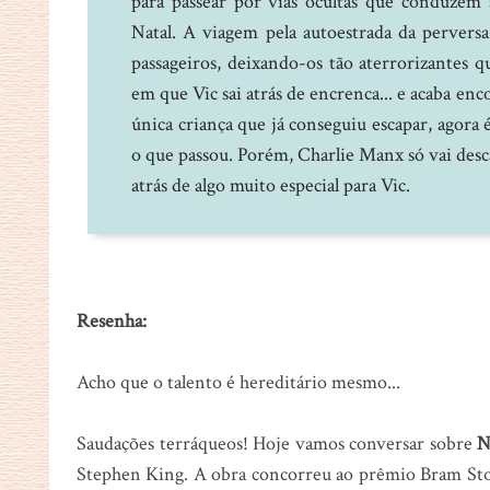
para passear por vias ocultas que conduzem
Natal. A viagem pela autoestrada da perversa
passageiros, deixando-os tão aterrorizantes q
em que Vic sai atrás de encrenca... e acaba en
única criança que já conseguiu escapar, agora
o que passou. Porém, Charlie Manx só vai desc
atrás de algo muito especial para Vic.
Resenha:
Acho que o talento é hereditário mesmo...
Saudações terráqueos! Hoje vamos conversar sobre
N
Stephen King. A obra concorreu ao prêmio Bram Sto