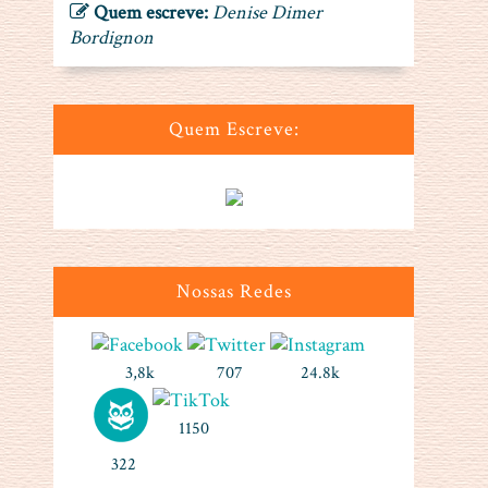
Quem escreve:
Denise Dimer
Bordignon
Quem Escreve:
Nossas Redes
3,8k
707
24.8k
1150
322