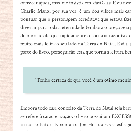
oferecer ajuda, mas Vic insistia em afastá-las. E eu fic
Charlie Manx, por sua vez, é um dos vilões mais car
pontuar que o personagem acreditava que estava faze
divertir para toda a eternidade (embora o preço seja
de moralidade que rapidamente o torna antagonista d
muito mais feliz ao seu lado na Terra do Natal. E a
parte do livro, perseguição esta que torna a leitura
“Tenho certeza de que você é um ótimo menino
Embora todo esse conceito da Terra do Natal seja be
se refere à caracterização, o livro possui um EXC
irritar o leitor. É como se Joe Hill quisesse esfre