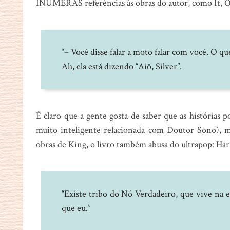
INÚMERAS referências às obras do autor, como It, O 
“– Você disse falar a moto falar com você. O qu
Ah, ela está dizendo “Aiô, Silver”.
É claro que a gente gosta de saber que as histórias
muito inteligente relacionada com Doutor Sono), ma
obras de King, o livro também abusa do ultrapop: Harry
“Existe tribo do Nó Verdadeiro, que vive na
que eu.”