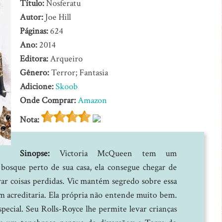
Título:
Nosferatu
Autor:
Joe Hill
Páginas:
624
Ano:
2014
Editora:
Arqueiro
Gênero:
Terror; Fantasia
Adicione:
Skoob
Onde Comprar:
Amazon
Nota:
Sinopse:
Victoria McQueen tem um
osque perto de sua casa, ela consegue chegar de
ar coisas perdidas. Vic mantém segredo sobre essa
m acreditaria. Ela própria não entende muito bem.
ial. Seu Rolls-Royce lhe permite levar crianças