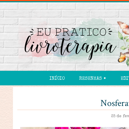
INÍCIO
RESENHAS 🠻
EDI
Nosferat
25 de fe