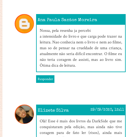
Ana Paula Santos Moreira
18/09/2020, 12:58
Nossa, pela resenha ja percebi
a intensidade do livro e que carga pode trazer na
leitura. Nao conhecia nem o livro e nem ao filme,
mas so de pensar na crueldade de uma criança,
atualmente não seria difícil encontrar. O filme eu
não teria coragem de assisti, mas ao livro sim.
Òtima dica de leitura.
Responder
Elizete Silva
29/09/2020, 12:11
Olá! Esse é mais dos livros da DarkSide que me
conquistaram pela edição, mas ainda não tive
coragem para de fato ler (risos), ainda mais