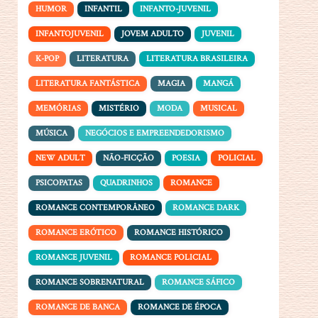
HUMOR
INFANTIL
INFANTO-JUVENIL
INFANTOJUVENIL
JOVEM ADULTO
JUVENIL
K-POP
LITERATURA
LITERATURA BRASILEIRA
LITERATURA FANTÁSTICA
MAGIA
MANGÁ
MEMÓRIAS
MISTÉRIO
MODA
MUSICAL
MÚSICA
NEGÓCIOS E EMPREENDEDORISMO
NEW ADULT
NÃO-FICÇÃO
POESIA
POLICIAL
PSICOPATAS
QUADRINHOS
ROMANCE
ROMANCE CONTEMPORÂNEO
ROMANCE DARK
ROMANCE ERÓTICO
ROMANCE HISTÓRICO
ROMANCE JUVENIL
ROMANCE POLICIAL
ROMANCE SOBRENATURAL
ROMANCE SÁFICO
ROMANCE DE BANCA
ROMANCE DE ÉPOCA