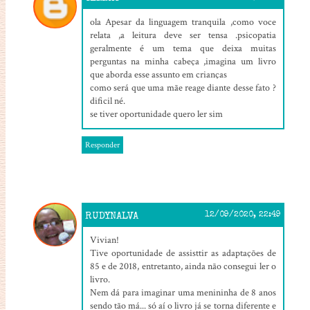
ola Apesar da linguagem tranquila ,como voce
relata ,a leitura deve ser tensa .psicopatia
geralmente é um tema que deixa muitas
perguntas na minha cabeça ,imagina um livro
que aborda esse assunto em crianças
como será que uma mãe reage diante desse fato ?
dificil né.
se tiver oportunidade quero ler sim
Responder
RUDYNALVA
12/09/2020, 22:49
Vivian!
Tive oportunidade de assisttir as adaptações de
85 e de 2018, entretanto, ainda não consegui ler o
livro.
Nem dá para imaginar uma menininha de 8 anos
sendo tão má... só aí o livro já se torna diferente e