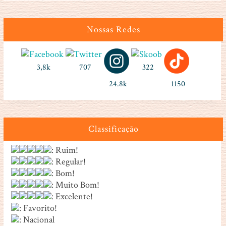
Nossas Redes
3,8k
707
322
24.8k
1150
Classificação
: Ruim!
: Regular!
: Bom!
: Muito Bom!
: Excelente!
: Favorito!
: Nacional