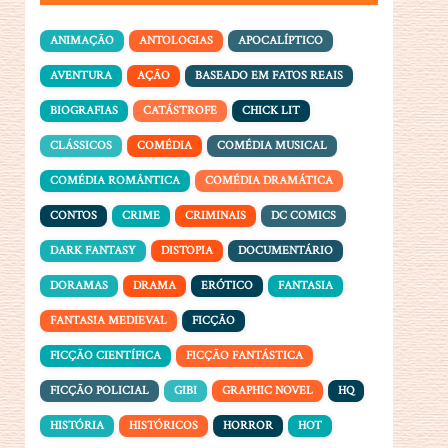
ANIMAÇÃO
ANTOLOGIAS
APOCALÍPTICO
AVENTURA
AÇÃO
BASEADO EM FATOS REAIS
BIOGRAFIAS
CATÁSTROFE
CHICK LIT
CLÁSSICOS
COMÉDIA
COMÉDIA MUSICAL
COMÉDIA ROMÂNTICA
COMÉDIA DRAMÁTICA
CONTOS
CRIME
CRIMINAIS
DC COMICS
DARK FANTASY
DISTOPIA
DOCUMENTÁRIO
DORAMAS
DRAMA
ERÓTICO
FANTASIA
FANTASIA MEDIEVAL
FICÇÃO
FICÇÃO CIENTÍFICA
FICÇÃO FANTÁSTICA
FICÇÃO POLICIAL
GIBI
GRAPHIC NOVEL
HQ
HISTÓRIA
HISTÓRICOS
HORROR
HOT