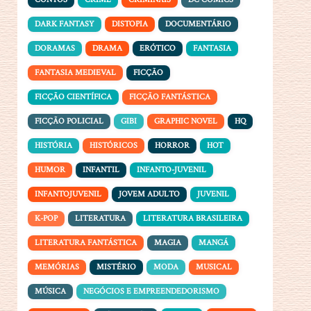
DARK FANTASY
DISTOPIA
DOCUMENTÁRIO
DORAMAS
DRAMA
ERÓTICO
FANTASIA
FANTASIA MEDIEVAL
FICÇÃO
FICÇÃO CIENTÍFICA
FICÇÃO FANTÁSTICA
FICÇÃO POLICIAL
GIBI
GRAPHIC NOVEL
HQ
HISTÓRIA
HISTÓRICOS
HORROR
HOT
HUMOR
INFANTIL
INFANTO-JUVENIL
INFANTOJUVENIL
JOVEM ADULTO
JUVENIL
K-POP
LITERATURA
LITERATURA BRASILEIRA
LITERATURA FANTÁSTICA
MAGIA
MANGÁ
MEMÓRIAS
MISTÉRIO
MODA
MUSICAL
MÚSICA
NEGÓCIOS E EMPREENDEDORISMO