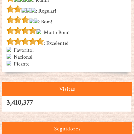
: Ruim!
: Regular!
: Bom!
: Muito Bom!
: Excelente!
: Favorito!
: Nacional
: Picante
Visitas
3,410,377
Seguidores