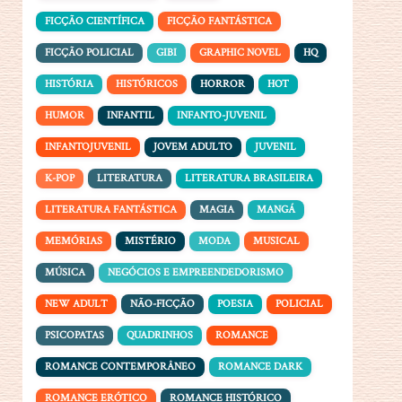
FICÇÃO CIENTÍFICA
FICÇÃO FANTÁSTICA
FICÇÃO POLICIAL
GIBI
GRAPHIC NOVEL
HQ
HISTÓRIA
HISTÓRICOS
HORROR
HOT
HUMOR
INFANTIL
INFANTO-JUVENIL
INFANTOJUVENIL
JOVEM ADULTO
JUVENIL
K-POP
LITERATURA
LITERATURA BRASILEIRA
LITERATURA FANTÁSTICA
MAGIA
MANGÁ
MEMÓRIAS
MISTÉRIO
MODA
MUSICAL
MÚSICA
NEGÓCIOS E EMPREENDEDORISMO
NEW ADULT
NÃO-FICÇÃO
POESIA
POLICIAL
PSICOPATAS
QUADRINHOS
ROMANCE
ROMANCE CONTEMPORÂNEO
ROMANCE DARK
ROMANCE ERÓTICO
ROMANCE HISTÓRICO