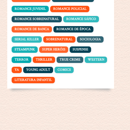
ROMANCE JUVENIL
ROMANCE POLICIAL
ROMANCE SOBRENATURAL
ROMANCE SÁFICO
ROMANCE DE BANCA
ROMANCE DE ÉPOCA
SERIAL KILLER
SOBRENATURAL
SOCIOLOGIA
STEAMPUNK
SUPER HERÓIS
SUSPENSE
TERROR
THRILLER
TRUE CRIME
WESTERN
YA
YOUNG ADULT
COMICS
LITERATURA INFANTIL