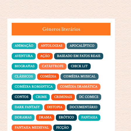
Gêneros literários
ANIMAÇÃO
ANTOLOGIAS
APOCALÍPTICO
AVENTURA
AÇÃO
BASEADO EM FATOS REAIS
BIOGRAFIAS
CATÁSTROFE
CHICK LIT
CLÁSSICOS
COMÉDIA
COMÉDIA MUSICAL
COMÉDIA ROMÂNTICA
COMÉDIA DRAMÁTICA
CONTOS
CRIME
CRIMINAIS
DC COMICS
DARK FANTASY
DISTOPIA
DOCUMENTÁRIO
DORAMAS
DRAMA
ERÓTICO
FANTASIA
FANTASIA MEDIEVAL
FICÇÃO