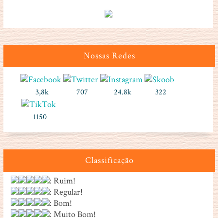
Nossas Redes
3,8k
707
24.8k
322
1150
Classificação
: Ruim!
: Regular!
: Bom!
: Muito Bom!