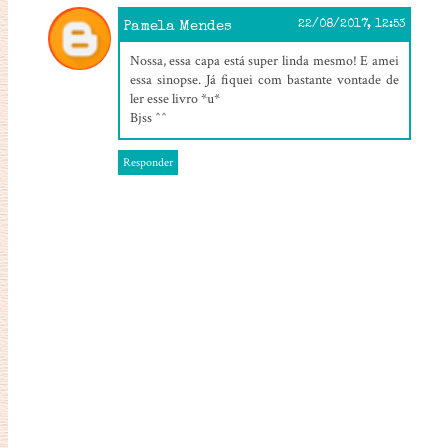
Pamela Mendes
22/08/2017, 12:53
Nossa, essa capa está super linda mesmo! E amei
essa sinopse. Já fiquei com bastante vontade de
ler esse livro *u*
Bjss ^^
Responder