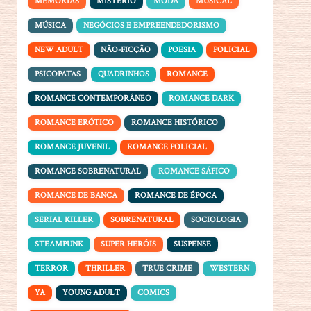
MEMÓRIAS
MISTÉRIO
MODA
MUSICAL
MÚSICA
NEGÓCIOS E EMPREENDEDORISMO
NEW ADULT
NÃO-FICÇÃO
POESIA
POLICIAL
PSICOPATAS
QUADRINHOS
ROMANCE
ROMANCE CONTEMPORÂNEO
ROMANCE DARK
ROMANCE ERÓTICO
ROMANCE HISTÓRICO
ROMANCE JUVENIL
ROMANCE POLICIAL
ROMANCE SOBRENATURAL
ROMANCE SÁFICO
ROMANCE DE BANCA
ROMANCE DE ÉPOCA
SERIAL KILLER
SOBRENATURAL
SOCIOLOGIA
STEAMPUNK
SUPER HERÓIS
SUSPENSE
TERROR
THRILLER
TRUE CRIME
WESTERN
YA
YOUNG ADULT
COMICS