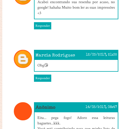
Acabei encontrando sua resenha por acaso, no
google! hahaha Muito bom ler as suas impressões
<3
Responder
Marcia Rodrigues
12/03/2017, 21:35
Obg😘
Responder
Anônimo
14/03/2017, 08:47
Eita... pega fogo! Adoro essa leituras
baguetes...kkk.
Você está contribuindo para que minha lista de