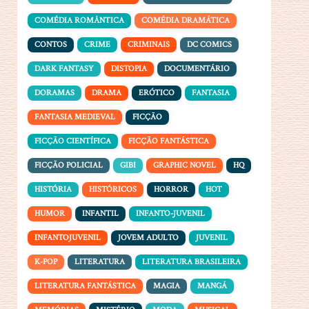
COMÉDIA ROMÂNTICA
COMÉDIA DRAMÁTICA
CONTOS
CRIME
CRIMINAIS
DC COMICS
DARK FANTASY
DISTOPIA
DOCUMENTÁRIO
DORAMAS
DRAMA
ERÓTICO
FANTASIA
FANTASIA MEDIEVAL
FICÇÃO
FICÇÃO CIENTÍFICA
FICÇÃO FANTÁSTICA
FICÇÃO POLICIAL
GIBI
GRAPHIC NOVEL
HQ
HISTÓRIA
HISTÓRICOS
HORROR
HOT
HUMOR
INFANTIL
INFANTO-JUVENIL
INFANTOJUVENIL
JOVEM ADULTO
JUVENIL
K-POP
LITERATURA
LITERATURA BRASILEIRA
LITERATURA FANTÁSTICA
MAGIA
MANGÁ