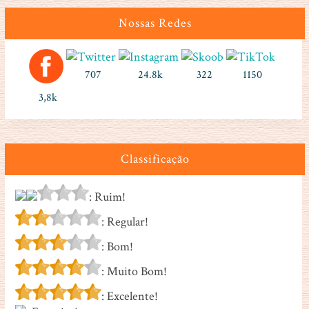
Nossas Redes
707
24.8k
322
1150
3,8k
Classificação
: Ruim!
: Regular!
: Bom!
: Muito Bom!
: Excelente!