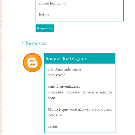
muito bonita. <3
beijos
Responder
Respostas
Raquel Rodrigues
28/07/2016, 14:11
Olá, Ana, tudo sim e
com você?
Sim! É juvenil...rsrs
Obrigada ...repassar leituras é sempre
bom.
Muito é que você não viu a dos outros
livros...rs
beijos