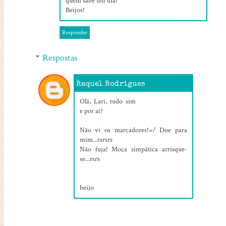
quem sabe um dia?
Beijos!
Responder
Respostas
Raquel Rodrigues
28/07/2016, 14:14
Olá, Lari, tudo sim
e por aí?
Não vi os marcadores!=/ Doe para
mim...rsrsrs
Não fuja! Moça simpática arrisque-
se...rsrs
beijo