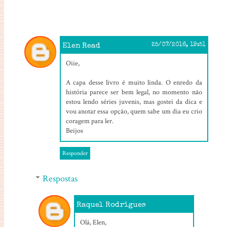
Elen Read
25/07/2016, 19:51
Oiie,
A capa desse livro é muito linda. O enredo da
história parece ser bem legal, no momento não
estou lendo séries juvenis, mas gostei da dica e
vou anotar essa opção, quem sabe um dia eu crio
coragem para ler.
Beijos
Responder
Respostas
Raquel Rodrigues
28/07/2016, 14:16
Olá, Elen,