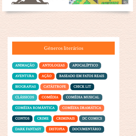
Gêneros literários
ANIMAÇÃO
ANTOLOGIAS
APOCALÍPTICO
AVENTURA
AÇÃO
BASEADO EM FATOS REAIS
BIOGRAFIAS
CATÁSTROFE
CHICK LIT
CLÁSSICOS
COMÉDIA
COMÉDIA MUSICAL
COMÉDIA ROMÂNTICA
COMÉDIA DRAMÁTICA
CONTOS
CRIME
CRIMINAIS
DC COMICS
DARK FANTASY
DISTOPIA
DOCUMENTÁRIO