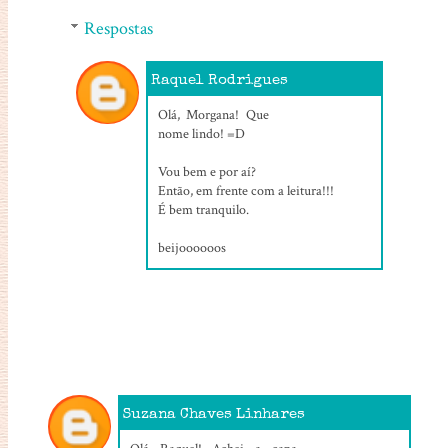
Respostas
Raquel Rodrigues
28/07/2016, 14:19
Olá, Morgana! Que
nome lindo! =D
Vou bem e por aí?
Então, em frente com a leitura!!!
É bem tranquilo.
beijoooooos
Suzana Chaves Linhares
31/07/2016, 00:12