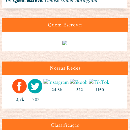
Quem escreve:
Denise Dimer Bordignon
Quem Escreve:
Nossas Redes
24.8k
322
1150
3,8k
707
Classificação