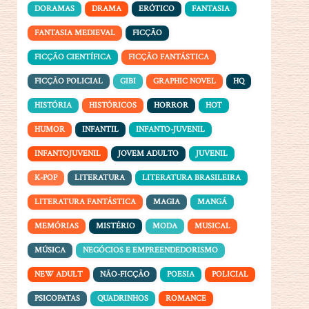
DORAMAS
DRAMA
ERÓTICO
FANTASIA
FANTASIA MEDIEVAL
FICÇÃO
FICÇÃO CIENTÍFICA
FICÇÃO FANTÁSTICA
FICÇÃO POLICIAL
GIBI
GRAPHIC NOVEL
HQ
HISTÓRIA
HISTÓRICOS
HORROR
HOT
HUMOR
INFANTIL
INFANTO-JUVENIL
INFANTOJUVENIL
JOVEM ADULTO
JUVENIL
K-POP
LITERATURA
LITERATURA BRASILEIRA
LITERATURA FANTÁSTICA
MAGIA
MANGÁ
MEMÓRIAS
MISTÉRIO
MODA
MUSICAL
MÚSICA
NEGÓCIOS E EMPREENDEDORISMO
NEW ADULT
NÃO-FICÇÃO
POESIA
POLICIAL
PSICOPATAS
QUADRINHOS
ROMANCE