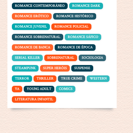
ROMANCE CONTEMPORÂNEO
ROMANCE DARK
ROMANCE ERÓTICO
ROMANCE HISTÓRICO
ROMANCE JUVENIL
ROMANCE POLICIAL
ROMANCE SOBRENATURAL
ROMANCE SÁFICO
ROMANCE DE BANCA
ROMANCE DE ÉPOCA
SERIAL KILLER
SOBRENATURAL
SOCIOLOGIA
STEAMPUNK
SUPER HERÓIS
SUSPENSE
TERROR
THRILLER
TRUE CRIME
WESTERN
YA
YOUNG ADULT
COMICS
LITERATURA INFANTIL