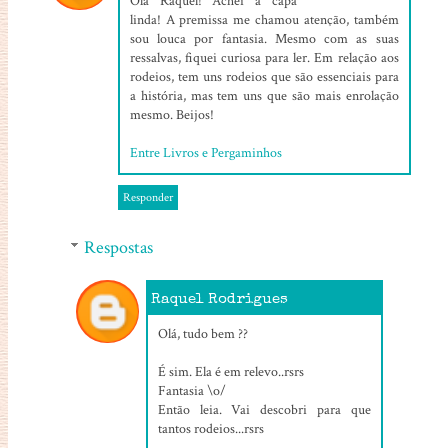
Olá Raquel! Achei a capa
linda! A premissa me chamou atenção, também
sou louca por fantasia. Mesmo com as suas
ressalvas, fiquei curiosa para ler. Em relação aos
rodeios, tem uns rodeios que são essenciais para
a história, mas tem uns que são mais enrolação
mesmo. Beijos!
Entre Livros e Pergaminhos
Responder
Respostas
Raquel Rodrigues
05/08/2016, 14:02
Olá, tudo bem ??
É sim. Ela é em relevo..rsrs
Fantasia \o/
Então leia. Vai descobri para que
tantos rodeios...rsrs