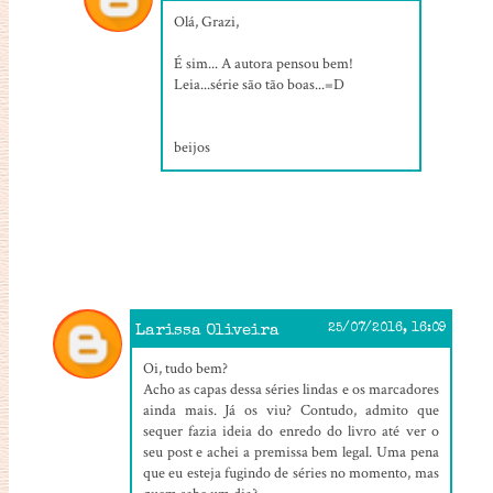
28/07/2016, 14:13
Olá, Grazi,
É sim... A autora pensou bem!
Leia...série são tão boas...=D
beijos
Larissa Oliveira
25/07/2016, 16:09
Oi, tudo bem?
Acho as capas dessa séries lindas e os marcadores
ainda mais. Já os viu? Contudo, admito que
sequer fazia ideia do enredo do livro até ver o
seu post e achei a premissa bem legal. Uma pena
que eu esteja fugindo de séries no momento, mas