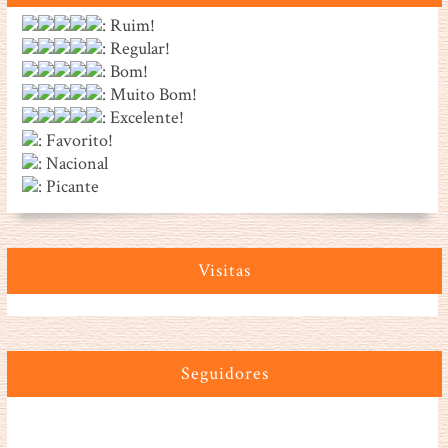
: Ruim!
: Regular!
: Bom!
: Muito Bom!
: Excelente!
: Favorito!
: Nacional
: Picante
Visitas
Seguidores