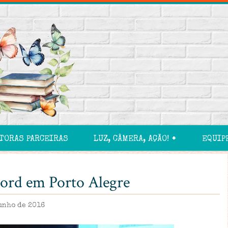
TORAS PARCEIRAS
LUZ, CÂMERA, AÇÃO! 🠻
EQUIP
ord em Porto Alegre
junho de 2016