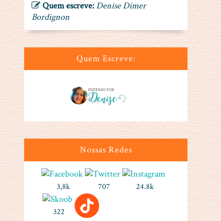
Quem escreve:
Denise Dimer
Bordignon
Quem Escreve:
Nossas Redes
3,8k
707
24.8k
322