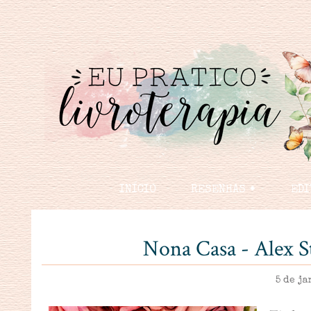
INÍCIO
RESENHAS 🠻
EDI
Nona Casa - Alex S
5 de ja