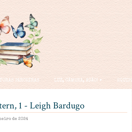
TORAS PARCEIRAS
LUZ, CÂMERA, AÇÃO! 🠻
EQUIP
tern, 1 - Leigh Bardugo
neiro de 2024