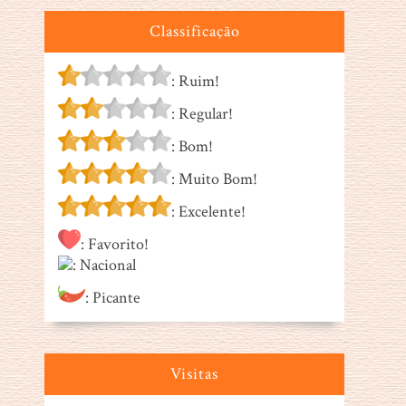
Classificação
: Ruim!
: Regular!
: Bom!
: Muito Bom!
: Excelente!
: Favorito!
: Nacional
: Picante
Visitas