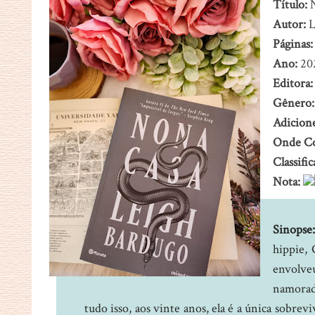
Título:
N
Autor:
L
Páginas:
Ano:
20
Editora:
Gênero
Adicion
Onde C
Classific
Nota:
Sinopse:
hippie, 
envolv
namorad
tudo isso, aos vinte anos, ela é a única sobrev