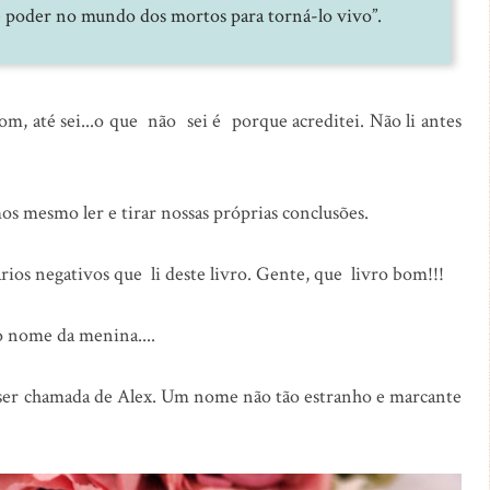
 e poder no mundo dos mortos para torná-lo vivo”.
om, até sei...o que não sei é porque acreditei. Não li antes
s mesmo ler e tirar nossas próprias conclusões.
os negativos que li deste livro. Gente, que livro bom!!!
o nome da menina....
 ser chamada de Alex. Um nome não tão estranho e marcante