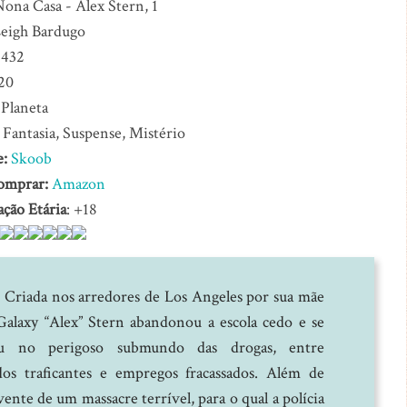
ona Casa - Alex Stern, 1
eigh Bardugo
432
20
Planeta
:
Fantasia, Suspense, Mistério
e:
Skoob
omprar:
Amazon
ação Etária
: +18
Criada nos arredores de Los Angeles por sua mãe
Galaxy “Alex” Stern abandonou a escola cedo e se
eu no perigoso submundo das drogas, entre
os traficantes e empregos fracassados. Além de
ivente de um massacre terrível, para o qual a polícia