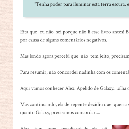
“Tenha poder para iluminar esta terra escura,
Eita que eu não sei porque não li esse livro antes! B
por causa de alguns comentários negativos.
Mas lendo agora percebi que não tem jeito, precisamo
Para resumir, não concordei nadinha com os comentári
Aqui vamos conhecer Alex. Apelido de Galaxy....olha 
Mas continuando, ela de repente decidiu que queria
quanto Galaxy, precisamos concordar....
Alex tem uma peculiaridade...ela vê