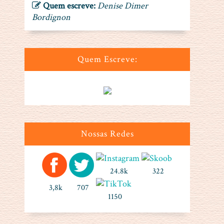
Quem escreve:
Denise Dimer
Bordignon
Quem Escreve:
Nossas Redes
24.8k
322
3,8k
707
1150