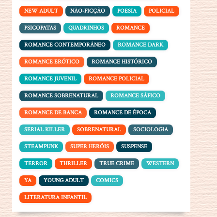
NEW ADULT
NÃO-FICÇÃO
POESIA
POLICIAL
PSICOPATAS
QUADRINHOS
ROMANCE
ROMANCE CONTEMPORÂNEO
ROMANCE DARK
ROMANCE ERÓTICO
ROMANCE HISTÓRICO
ROMANCE JUVENIL
ROMANCE POLICIAL
ROMANCE SOBRENATURAL
ROMANCE SÁFICO
ROMANCE DE BANCA
ROMANCE DE ÉPOCA
SERIAL KILLER
SOBRENATURAL
SOCIOLOGIA
STEAMPUNK
SUPER HERÓIS
SUSPENSE
TERROR
THRILLER
TRUE CRIME
WESTERN
YA
YOUNG ADULT
COMICS
LITERATURA INFANTIL