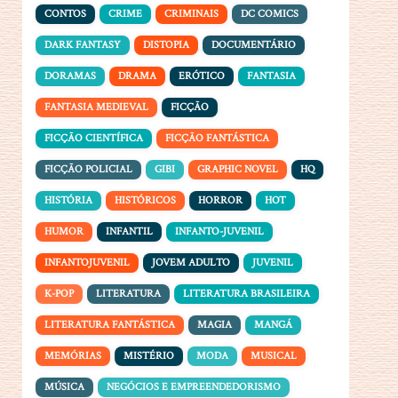
CONTOS
CRIME
CRIMINAIS
DC COMICS
DARK FANTASY
DISTOPIA
DOCUMENTÁRIO
DORAMAS
DRAMA
ERÓTICO
FANTASIA
FANTASIA MEDIEVAL
FICÇÃO
FICÇÃO CIENTÍFICA
FICÇÃO FANTÁSTICA
FICÇÃO POLICIAL
GIBI
GRAPHIC NOVEL
HQ
HISTÓRIA
HISTÓRICOS
HORROR
HOT
HUMOR
INFANTIL
INFANTO-JUVENIL
INFANTOJUVENIL
JOVEM ADULTO
JUVENIL
K-POP
LITERATURA
LITERATURA BRASILEIRA
LITERATURA FANTÁSTICA
MAGIA
MANGÁ
MEMÓRIAS
MISTÉRIO
MODA
MUSICAL
MÚSICA
NEGÓCIOS E EMPREENDEDORISMO