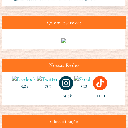
Quem Escreve:
Nossas Redes
3,8k
707
322
24.8k
1150
Classificação