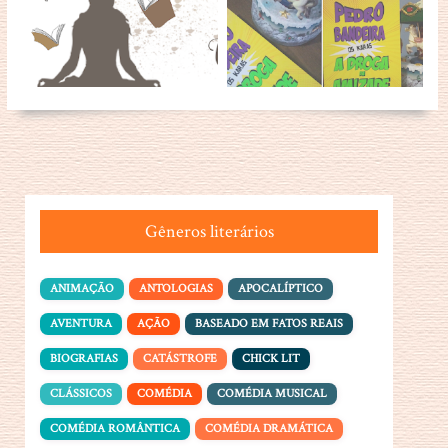
Gêneros literários
ANIMAÇÃO
ANTOLOGIAS
APOCALÍPTICO
AVENTURA
AÇÃO
BASEADO EM FATOS REAIS
BIOGRAFIAS
CATÁSTROFE
CHICK LIT
CLÁSSICOS
COMÉDIA
COMÉDIA MUSICAL
COMÉDIA ROMÂNTICA
COMÉDIA DRAMÁTICA