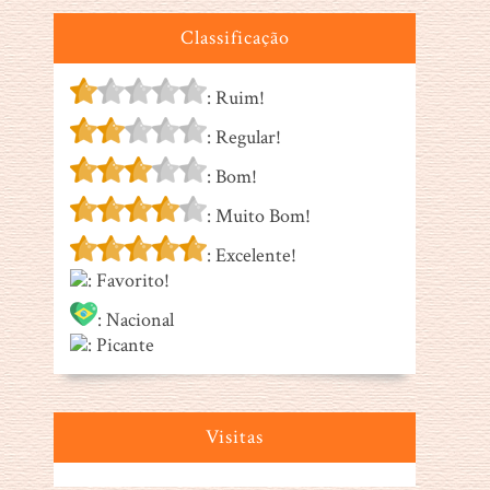
Classificação
: Ruim!
: Regular!
: Bom!
: Muito Bom!
: Excelente!
: Favorito!
: Nacional
: Picante
Visitas