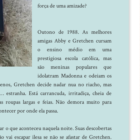
força de uma amizade?
Outono de 1988. As melhores
amigas Abby e Gretchen cursam
o ensino médio em uma
prestigiosa escola católica, mas
são meninas populares que
idolatram Madonna e odeiam os
enos, Gretchen decide nadar nua no riacho, mas
 estranha. Está carrancuda, irritadiça, cheia de
as roupas largas e feias. Não demora muito para
ntecer por onde ela passa.
r o que aconteceu naquela noite. Suas descobertas
o vai escapar ilesa se não se afastar de Gretchen.