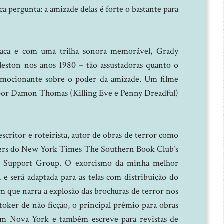
a pergunta: a amizade delas é forte o bastante para
íaca e com uma trilha sonora memorável, Grady
leston nos anos 1980 – tão assustadoras quanto o
emocionante sobre o poder da amizade. Um filme
 por Damon Thomas (Killing Eve e Penny Dreadful)
ritor e roteirista, autor de obras de terror como
llers do New York Times The Southern Book Club’s
rl Support Group. O exorcismo da minha melhor
 e será adaptada para as telas com distribuição do
 que narra a explosão das brochuras de terror nos
oker de não ficção, o principal prêmio para obras
em Nova York e também escreve para revistas de