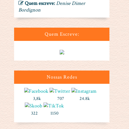
Quem escreve:
Denise Dimer
Bordignon
Quem Escreve:
Nossas Redes
3,8k
707
24.8k
322
1150