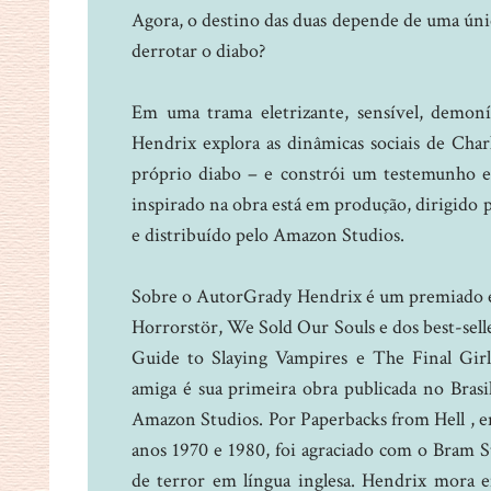
Agora, o destino das duas depende de uma únic
derrotar o diabo?
Em uma trama eletrizante, sensível, demon
Hendrix explora as dinâmicas sociais de Char
próprio diabo – e constrói um testemunho 
inspirado na obra está em produção, dirigido
e distribuído pelo Amazon Studios.
Sobre o AutorGrady Hendrix é um premiado esc
Horrorstör, We Sold Our Souls e dos best-se
Guide to Slaying Vampires e The Final Gi
amiga é sua primeira obra publicada no Brasil
Amazon Studios. Por Paperbacks from Hell , em
anos 1970 e 1980, foi agraciado com o Bram St
de terror em língua inglesa. Hendrix mora 