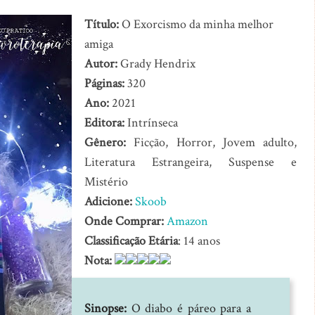
Título:
O Exorcismo da minha melhor
amiga
Autor:
Grady Hendrix
Páginas:
320
Ano:
2021
Editora:
Intrínseca
Gênero:
Ficção, Horror, Jovem adulto,
Literatura Estrangeira, Suspense e
Mistério
Adicione:
Skoob
Onde Comprar:
Amazon
Classificação Etária
: 14 anos
Nota:
Sinopse:
O diabo é páreo para a