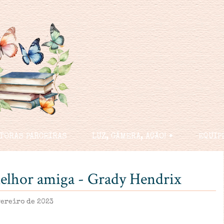
TORAS PARCEIRAS
LUZ, CÂMERA, AÇÃO! 🠻
EQUIP
elhor amiga - Grady Hendrix
vereiro de 2023