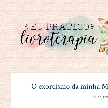
INÍCIO
RESENHAS 🠻
EDI
O exorcismo da minha M
27 de fe