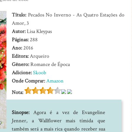
gosto de 2022
Título:
Pecados No Inverno - As Quatro Estações do
Amor, 3
Autor:
Lisa Kleypas
Páginas:
288
Ano:
2016
Editora:
Arqueiro
Gênero:
Romance de Época
Adicione:
Skoob
Onde Comprar:
Amazon
Nota:
Sinopse:
Agora é a vez de Evangeline
Jenner, a Wallflower mais tímida que
também será a mais rica quando receber sua