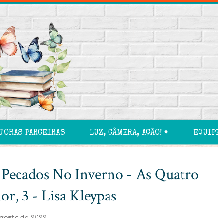
TORAS PARCEIRAS
LUZ, CÂMERA, AÇÃO! 🠻
EQUIP
: Pecados No Inverno - As Quatro
r, 3 - Lisa Kleypas