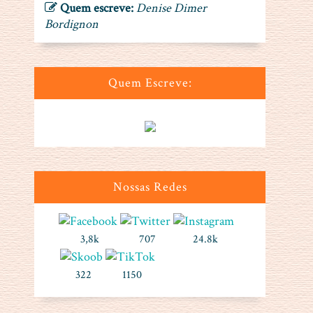
Quem escreve:
Denise Dimer
Bordignon
Quem Escreve:
Nossas Redes
3,8k
707
24.8k
322
1150