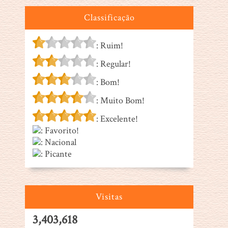
Classificação
: Ruim!
: Regular!
: Bom!
: Muito Bom!
: Excelente!
: Favorito!
: Nacional
: Picante
Visitas
3,403,618