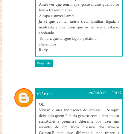
Amei ver que tem mapa, gosto muito quando os
livros trazem mapas.
A capa é surreal, amei!
Já vi que vai ter muita treta familiar, ligada a
madrasta e que bom que os irmãos a estarão
apoiando.
Tomara que chegue logo o próximo.
cheirinhos
Rudy
Responder
eliane
25/06/2022, 17:17
Ola
Vivian e suas indicações de leituras ... Sempre
deixando quem é fã do gênero com a lista maior
rsrs.Achei a premissa diferente por fazer um
reconto de um livro clássico dos irmãos
Grimm.E tem esse diferencial por trazer a