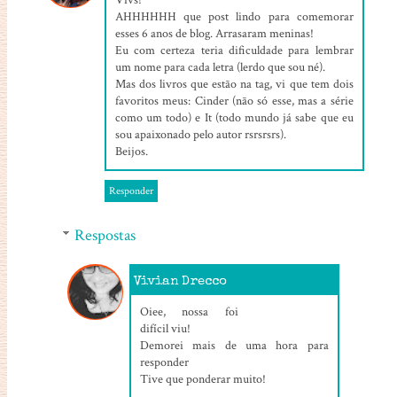
Vivs!
AHHHHHH que post lindo para comemorar
esses 6 anos de blog. Arrasaram meninas!
Eu com certeza teria dificuldade para lembrar
um nome para cada letra (lerdo que sou né).
Mas dos livros que estão na tag, vi que tem dois
favoritos meus: Cinder (não só esse, mas a série
como um todo) e It (todo mundo já sabe que eu
sou apaixonado pelo autor rsrsrsrs).
Beijos.
Responder
Respostas
Vivian Drecco
25/06/2021, 19:10
Oiee, nossa foi
difícil viu!
Demorei mais de uma hora para
responder
Tive que ponderar muito!