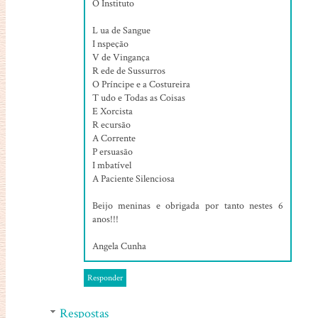
O Instituto
L ua de Sangue
I nspeção
V de Vingança
R ede de Sussurros
O Príncipe e a Costureira
T udo e Todas as Coisas
E Xorcista
R ecursão
A Corrente
P ersuasão
I mbatível
A Paciente Silenciosa
Beijo meninas e obrigada por tanto nestes 6
anos!!!
Angela Cunha
Responder
Respostas