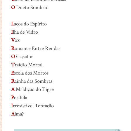
O
Dueto Sombrio
L
aços do Espírito
I
lha de Vidro
V
ox
R
omance Entre Rendas
O
Caçador
T
raição Mortal
E
scola dos Mortos
R
ainha das Sombras
A
Maldição do Tigre
P
erdida
I
rresistível Tentação
A
lma?