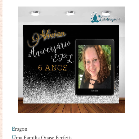
E
ragon
U
ma Família Quase Perfeita