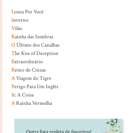
L
ouca Por Você
I
nverno
V
ilão
R
ainha das Sombras
O
Último dos Canalhas
T
he Kiss of Deception
E
xtraordinário
R
eino de Cinzas
A
Viagem do Tigre
P
erigo Para Um Inglês
I
t: A Coisa
A
Rainha Vermelha
Outra lista repleta de favoritos!