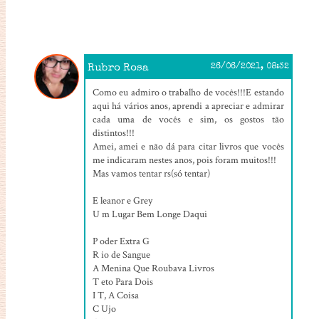
Rubro Rosa
26/06/2021, 08:32
Como eu admiro o trabalho de vocês!!!E estando
aqui há vários anos, aprendi a apreciar e admirar
cada uma de vocês e sim, os gostos tão
distintos!!!
Amei, amei e não dá para citar livros que vocês
me indicaram nestes anos, pois foram muitos!!!
Mas vamos tentar rs(só tentar)
E leanor e Grey
U m Lugar Bem Longe Daqui
P oder Extra G
R io de Sangue
A Menina Que Roubava Livros
T eto Para Dois
I T, A Coisa
C Ujo