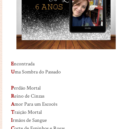
E
ncontrada
U
ma
Sombra do Passado
P
erdão Mortal
R
eino de Cinzas
A
mor Para um Escocês
T
raição Mortal
I
rmãos de Sangue
C
orte de Espinhos e Rosas