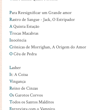
P
ara Reesignificar um Grande amor
R
astro de Sangue - Jack, O Estripador
A
Quinta Estação
T
rocas Macabras
I
nocência
C
rônicas de Morrighan, A Origem do Amor
O
Céu de Pedra
L
asher
I
t: A Coisa
V
ingança
R
eino de Cinzas
O
s Garotos Corvos
T
odos os Santos Malditos
E
ntrevista com o Vampiro