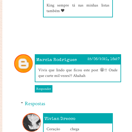
King sempre tá nas minhas listas
também 🖤
Marcia Rodrigues
25/06/2021, 16:27
Vivis que lindo que ficou este post 🤩!! Onde
que curte mil vezes?? Ahahah
Responder
Respostas
Vivian Drecco
25/06/2021, 19:09
Coração chega