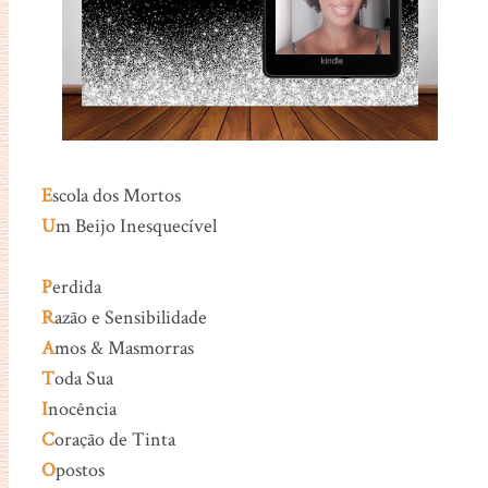
E
scola dos Mortos
U
m Beijo Inesquecível
P
erdida
R
azão e Sensibilidade
A
mos & Masmorras
T
oda Sua
I
nocência
C
oração de Tinta
O
postos