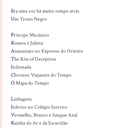
E
ra uma vez há muito tempo atrás
U
m Trono Negro
P
ríncipe Mecânico
R
omeu e Julieta
A
ssassinato no Expresso do Oriente
T
he Kiss of Deception
I
ndomada
C
hronos: Viajantes do Tempo
O
Mapa do Tempo
L
inhagens
I
nferno no Colégio Interno
V
ermelho, Branco e Sangue Azul
R
ainha do Ar e da Escuridão