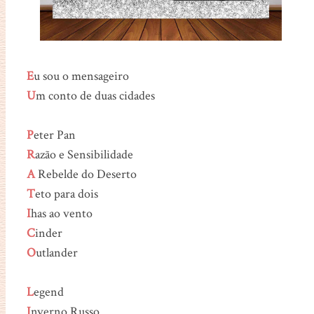
E
u sou o mensageiro
U
m conto de duas cidades
P
eter Pan
R
azão e Sensibilidade
A
Rebelde do Deserto
T
eto para dois
I
has ao vento
C
inder
O
utlander
L
egend
I
nverno Russo