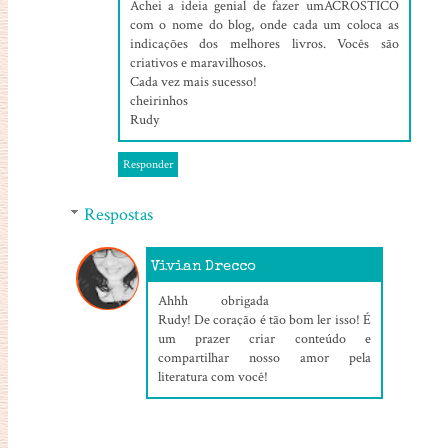
Achei a ideia genial de fazer umACRÓSTICO
com o nome do blog, onde cada um coloca as
indicações dos melhores livros. Vocês são
criativos e maravilhosos.
Cada vez mais sucesso!
cheirinhos
Rudy
Responder
Respostas
Vivian Drecco
27/06/2021, 03:41
Ahhh obrigada
Rudy! De coração é tão bom ler isso! É
um prazer criar conteúdo e
compartilhar nosso amor pela
literatura com você!