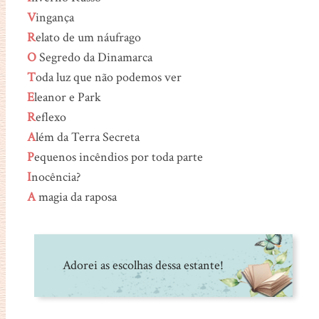
V
ingança
R
elato de um náufrago
O
Segredo da Dinamarca
T
oda luz que não podemos ver
E
leanor e Park
R
eflexo
A
lém da Terra Secreta
P
equenos incêndios por toda parte
I
nocência?
A
magia da raposa
Adorei as escolhas dessa estante!