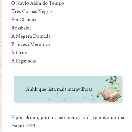
O
Navio Além do Tempo
T
rês Coroas Negras
E
m Chamas
R
osshalde
A
Megera Domada
P
rincesa Mecânica
I
nferno
A
Esganadas
Ahhh que lista mais maravilhosa!
E por último, porém, não menos linda temos a minha
Estante EPL