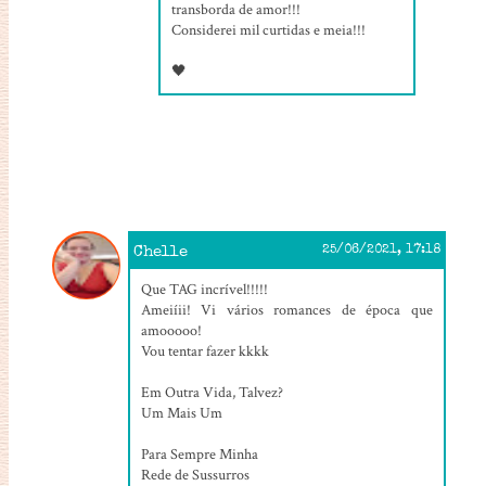
transborda de amor!!!
Considerei mil curtidas e meia!!!
🖤
Chelle
25/06/2021, 17:18
Que TAG incrível!!!!!
Ameiíii! Vi vários romances de época que
amooooo!
Vou tentar fazer kkkk
Em Outra Vida, Talvez?
Um Mais Um
Para Sempre Minha
Rede de Sussurros