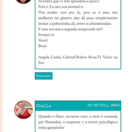
Acredita que vi três episódios e parei?
Pois é. Eu não sou normal rs
Vou mudar isso pra já, pois se é uma das
melhores no gênero, não dá para simplesmente
deixar a pobrezinha ali, entre as abandonadas.
E saiu recente a segunda temporada né??
Pronto! rs
Verei!
Beijo
Angela Cunha Gabriel/Rubro Rosa/O Vazio na
flor
Responder
Chelle
25/06/2021, 06:40
Quando o filme, ou nesse caso, a série é assinada
por Shymalan, o suspense e o terror psicológico
estão garantidos