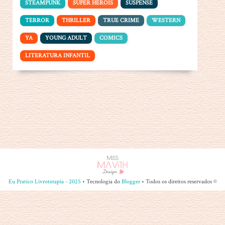
STEAMPUNK
SUPER HERÓIS
SUSPENSE
TERROR
THRILLER
TRUE CRIME
WESTERN
YA
YOUNG ADULT
COMICS
LITERATURA INFANTIL
Eu Pratico Livroterapia - 2025
• Tecnologia do
Blogger
• Todos os direitos reservados ©