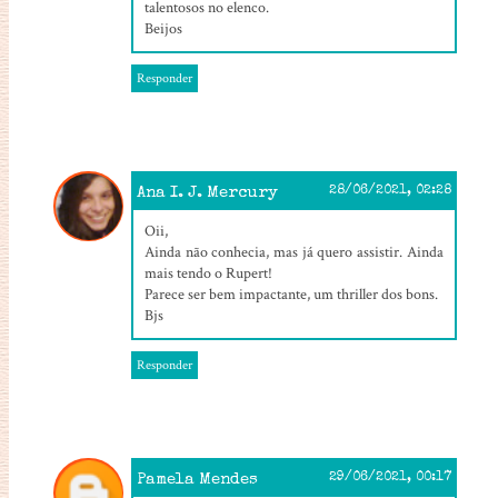
talentosos no elenco.
Beijos
Responder
Ana I. J. Mercury
28/06/2021, 02:28
Oii,
Ainda não conhecia, mas já quero assistir. Ainda
mais tendo o Rupert!
Parece ser bem impactante, um thriller dos bons.
Bjs
Responder
Pamela Mendes
29/06/2021, 00:17