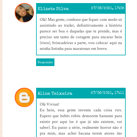
Elizete Silva
27/06/2021, 17:05
Olá! Mas gente, confesso que fiquei com medo só
assistindo ao trailer, definitivamente a história
parece ser boa e daquelas que te prende, mas é
preciso um tanto de coragem para encarar hein
(risos), brincadeiras a parte, vou colocar aqui na
minha listinha para maratonar em breve.
Responder
Aline Teixeira
27/06/2021, 17:11
Olá Vivian!
Eu hein, essa gente inventa cada coisa rsrs.
Espero que bebês robôs demorem bastante para
existir por aqui (se é que já não existem, vai
saber). Eu passo a série, realmente horror não é
pra mim, mas achei bacana terem atores tão