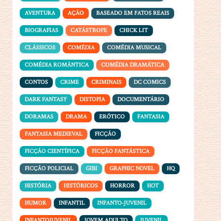
AVENTURA
AÇÃO
BASEADO EM FATOS REAIS
BIOGRAFIAS
CATÁSTROFE
CHICK LIT
CLÁSSICOS
COMÉDIA
COMÉDIA MUSICAL
COMÉDIA ROMÂNTICA
COMÉDIA DRAMÁTICA
CONTOS
CRIME
CRIMINAIS
DC COMICS
DARK FANTASY
DISTOPIA
DOCUMENTÁRIO
DORAMAS
DRAMA
ERÓTICO
FANTASIA
FANTASIA MEDIEVAL
FICÇÃO
FICÇÃO CIENTÍFICA
FICÇÃO FANTÁSTICA
FICÇÃO POLICIAL
GIBI
GRAPHIC NOVEL
HQ
HISTÓRIA
HISTÓRICOS
HORROR
HOT
HUMOR
INFANTIL
INFANTO-JUVENIL
INFANTOJUVENIL
JOVEM ADULTO
JUVENIL