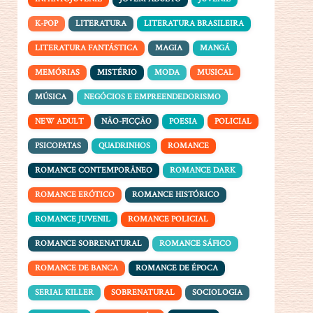
K-POP
LITERATURA
LITERATURA BRASILEIRA
LITERATURA FANTÁSTICA
MAGIA
MANGÁ
MEMÓRIAS
MISTÉRIO
MODA
MUSICAL
MÚSICA
NEGÓCIOS E EMPREENDEDORISMO
NEW ADULT
NÃO-FICÇÃO
POESIA
POLICIAL
PSICOPATAS
QUADRINHOS
ROMANCE
ROMANCE CONTEMPORÂNEO
ROMANCE DARK
ROMANCE ERÓTICO
ROMANCE HISTÓRICO
ROMANCE JUVENIL
ROMANCE POLICIAL
ROMANCE SOBRENATURAL
ROMANCE SÁFICO
ROMANCE DE BANCA
ROMANCE DE ÉPOCA
SERIAL KILLER
SOBRENATURAL
SOCIOLOGIA