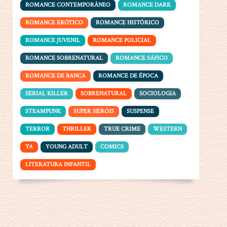
ROMANCE CONTEMPORÂNEO
ROMANCE DARK
ROMANCE ERÓTICO
ROMANCE HISTÓRICO
ROMANCE JUVENIL
ROMANCE POLICIAL
ROMANCE SOBRENATURAL
ROMANCE SÁFICO
ROMANCE DE BANCA
ROMANCE DE ÉPOCA
SERIAL KILLER
SOBRENATURAL
SOCIOLOGIA
STEAMPUNK
SUPER HERÓIS
SUSPENSE
TERROR
THRILLER
TRUE CRIME
WESTERN
YA
YOUNG ADULT
COMICS
LITERATURA INFANTIL