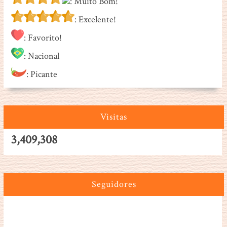
: Muito Bom!
: Excelente!
: Favorito!
: Nacional
: Picante
Visitas
3,409,308
Seguidores