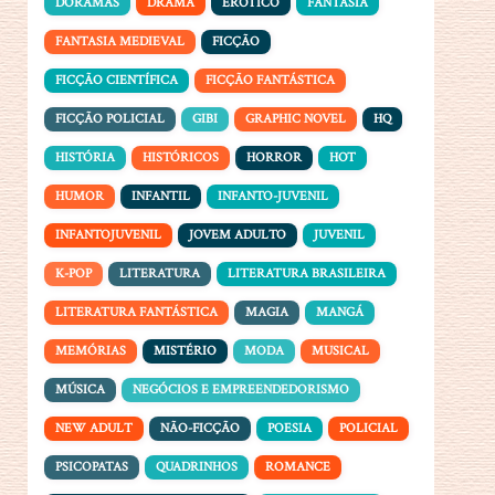
DORAMAS
DRAMA
ERÓTICO
FANTASIA
FANTASIA MEDIEVAL
FICÇÃO
FICÇÃO CIENTÍFICA
FICÇÃO FANTÁSTICA
FICÇÃO POLICIAL
GIBI
GRAPHIC NOVEL
HQ
HISTÓRIA
HISTÓRICOS
HORROR
HOT
HUMOR
INFANTIL
INFANTO-JUVENIL
INFANTOJUVENIL
JOVEM ADULTO
JUVENIL
K-POP
LITERATURA
LITERATURA BRASILEIRA
LITERATURA FANTÁSTICA
MAGIA
MANGÁ
MEMÓRIAS
MISTÉRIO
MODA
MUSICAL
MÚSICA
NEGÓCIOS E EMPREENDEDORISMO
NEW ADULT
NÃO-FICÇÃO
POESIA
POLICIAL
PSICOPATAS
QUADRINHOS
ROMANCE