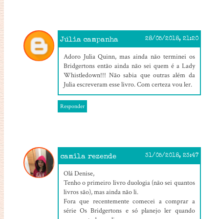
Júlia campanha
28/05/2018, 21:20
Adoro Julia Quinn, mas ainda não terminei os
Bridgertons então ainda não sei quem é a Lady
Whistledown!!! Não sabia que outras além da
Julia escreveram esse livro. Com certeza vou ler.
Responder
camila rezende
31/05/2018, 23:47
Olá Denise,
Tenho o primeiro livro duologia (não sei quantos
livros são), mas ainda não li.
Fora que recentemente comecei a comprar a
série Os Bridgertons e só planejo ler quando