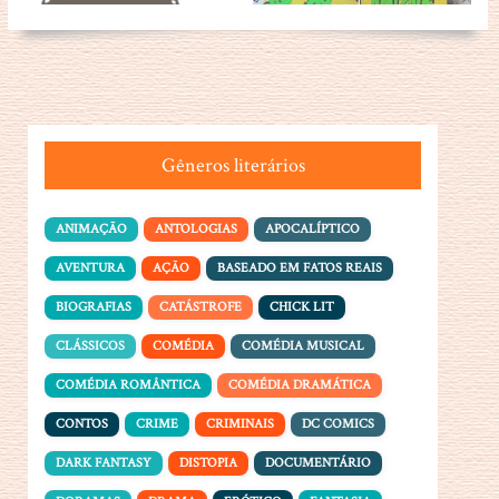
Gêneros literários
ANIMAÇÃO
ANTOLOGIAS
APOCALÍPTICO
AVENTURA
AÇÃO
BASEADO EM FATOS REAIS
BIOGRAFIAS
CATÁSTROFE
CHICK LIT
CLÁSSICOS
COMÉDIA
COMÉDIA MUSICAL
COMÉDIA ROMÂNTICA
COMÉDIA DRAMÁTICA
CONTOS
CRIME
CRIMINAIS
DC COMICS
DARK FANTASY
DISTOPIA
DOCUMENTÁRIO