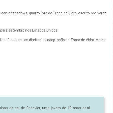
en of shadows, quarto livro de Trono de Vidro, escrito por Sarah
do para setembro nos Estados Unidos.
inds”, adquiriu os direitos de adaptação de Trono de Vidro. A ideia
inas de sal de Endovier, uma jovem de 18 anos está