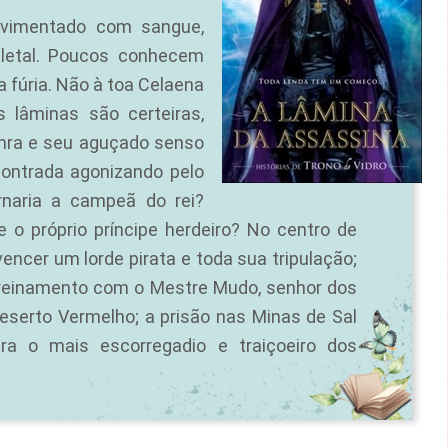
avimentado com sangue,
, letal. Poucos conhecem
 fúria. Não à toa Celaena
 lâminas são certeiras,
nra e seu aguçado senso
ontrada agonizando pelo
rnaria a campeã do rei?
e o próprio príncipe herdeiro? No centro de
cer um lorde pirata e toda sua tripulação;
treinamento com o Mestre Mudo, senhor dos
eserto Vermelho; a prisão nas Minas de Sal
tra o mais escorregadio e traiçoeiro dos