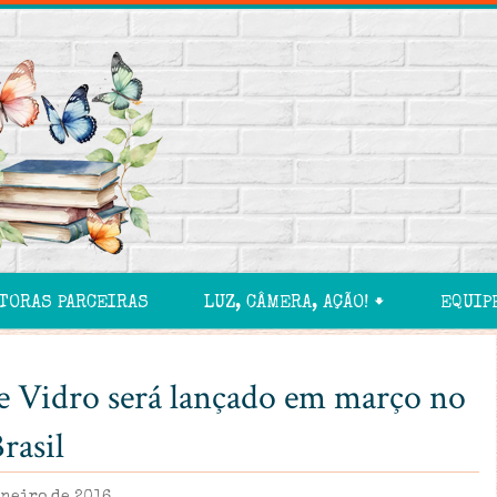
TORAS PARCEIRAS
LUZ, CÂMERA, AÇÃO! 🠻
EQUIP
de Vidro será lançado em março no
rasil