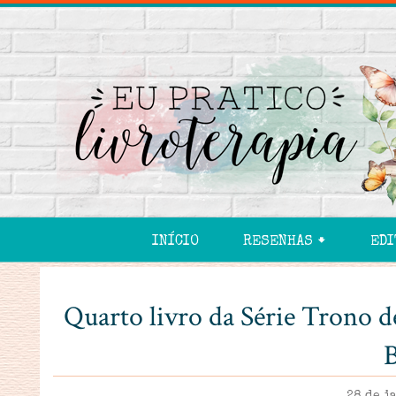
INÍCIO
RESENHAS 🠻
EDI
Quarto livro da Série Trono 
B