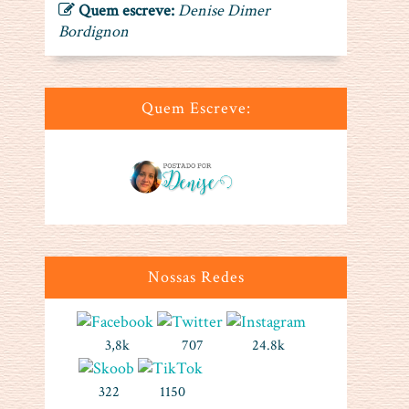
Quem escreve:
Denise Dimer
Bordignon
Quem Escreve:
Nossas Redes
3,8k
707
24.8k
322
1150