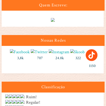
Quem Escreve:
Nossas Redes
3,8k
707
24.8k
322
1150
Classificação
: Ruim!
: Regular!