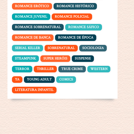
ROMANCE ERÓTICO
ROMANCE HISTÓRICO
ROMANCE JUVENIL
ROMANCE POLICIAL
ROMANCE SOBRENATURAL
ROMANCE SÁFICO
ROMANCE DE BANCA
ROMANCE DE ÉPOCA
SERIAL KILLER
SOBRENATURAL
SOCIOLOGIA
STEAMPUNK
SUPER HERÓIS
SUSPENSE
TERROR
THRILLER
TRUE CRIME
WESTERN
YA
YOUNG ADULT
COMICS
LITERATURA INFANTIL