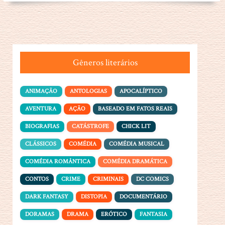
Gêneros literários
ANIMAÇÃO
ANTOLOGIAS
APOCALÍPTICO
AVENTURA
AÇÃO
BASEADO EM FATOS REAIS
BIOGRAFIAS
CATÁSTROFE
CHICK LIT
CLÁSSICOS
COMÉDIA
COMÉDIA MUSICAL
COMÉDIA ROMÂNTICA
COMÉDIA DRAMÁTICA
CONTOS
CRIME
CRIMINAIS
DC COMICS
DARK FANTASY
DISTOPIA
DOCUMENTÁRIO
DORAMAS
DRAMA
ERÓTICO
FANTASIA