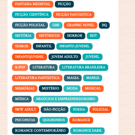
FANTASIA MEDIEVAL
FICÇÃO
FICÇÃO CIENTÍFICA
FICÇÃO FANTÁSTICA
FICÇÃO POLICIAL
GIBI
GRAPHIC NOVEL
HQ
HISTÓRIA
HISTÓRICOS
HORROR
HOT
HUMOR
INFANTIL
INFANTO-JUVENIL
INFANTOJUVENIL
JOVEM ADULTO
JUVENIL
K-POP
LITERATURA
LITERATURA BRASILEIRA
LITERATURA FANTÁSTICA
MAGIA
MANGÁ
MEMÓRIAS
MISTÉRIO
MODA
MUSICAL
MÚSICA
NEGÓCIOS E EMPREENDEDORISMO
NEW ADULT
NÃO-FICÇÃO
POESIA
POLICIAL
PSICOPATAS
QUADRINHOS
ROMANCE
ROMANCE CONTEMPORÂNEO
ROMANCE DARK