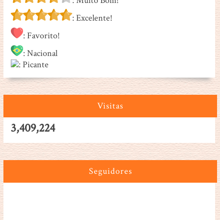
: Muito Bom!
: Excelente!
: Favorito!
: Nacional
: Picante
Visitas
3,409,224
Seguidores