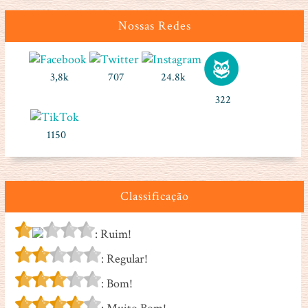
Nossas Redes
3,8k
707
24.8k
322
1150
Classificação
: Ruim!
: Regular!
: Bom!