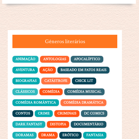
Gêneros literários
ANIMAÇÃO
ANTOLOGIAS
APOCALÍPTICO
AVENTURA
AÇÃO
BASEADO EM FATOS REAIS
BIOGRAFIAS
CATÁSTROFE
CHICK LIT
CLÁSSICOS
COMÉDIA
COMÉDIA MUSICAL
COMÉDIA ROMÂNTICA
COMÉDIA DRAMÁTICA
CONTOS
CRIME
CRIMINAIS
DC COMICS
DARK FANTASY
DISTOPIA
DOCUMENTÁRIO
DORAMAS
DRAMA
ERÓTICO
FANTASIA