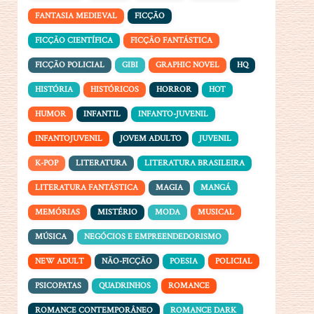
FANTASIA MEDIEVAL
FICÇÃO
FICÇÃO CIENTÍFICA
FICÇÃO FANTÁSTICA
FICÇÃO POLICIAL
GIBI
GRAPHIC NOVEL
HQ
HISTÓRIA
HISTÓRICOS
HORROR
HOT
HUMOR
INFANTIL
INFANTO-JUVENIL
INFANTOJUVENIL
JOVEM ADULTO
JUVENIL
K-POP
LITERATURA
LITERATURA BRASILEIRA
LITERATURA FANTÁSTICA
MAGIA
MANGÁ
MEMÓRIAS
MISTÉRIO
MODA
MUSICAL
MÚSICA
NEGÓCIOS E EMPREENDEDORISMO
NEW ADULT
NÃO-FICÇÃO
POESIA
POLICIAL
PSICOPATAS
QUADRINHOS
ROMANCE
ROMANCE CONTEMPORÂNEO
ROMANCE DARK