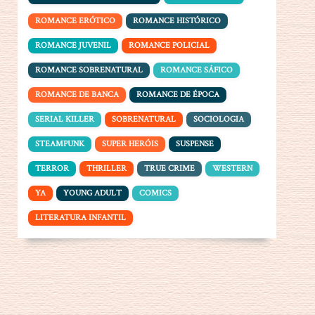
ROMANCE ERÓTICO
ROMANCE HISTÓRICO
ROMANCE JUVENIL
ROMANCE POLICIAL
ROMANCE SOBRENATURAL
ROMANCE SÁFICO
ROMANCE DE BANCA
ROMANCE DE ÉPOCA
SERIAL KILLER
SOBRENATURAL
SOCIOLOGIA
STEAMPUNK
SUPER HERÓIS
SUSPENSE
TERROR
THRILLER
TRUE CRIME
WESTERN
YA
YOUNG ADULT
COMICS
LITERATURA INFANTIL