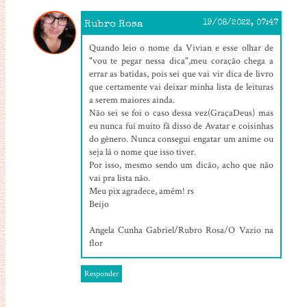
Rubro Rosa
19/08/2022, 07:47
Quando leio o nome da Vivian e esse olhar de
"vou te pegar nessa dica",meu coração chega a
errar as batidas, pois sei que vai vir dica de livro
que certamente vai deixar minha lista de leituras
a serem maiores ainda.
Não sei se foi o caso dessa vez(GraçaDeus) mas
eu nunca fui muito fã disso de Avatar e coisinhas
do gênero. Nunca consegui engatar um anime ou
seja lá o nome que isso tiver.
Por isso, mesmo sendo um dicão, acho que não
vai pra lista não.
Meu pix agradece, amém! rs
Beijo
Angela Cunha Gabriel/Rubro Rosa/O Vazio na
flor
Responder