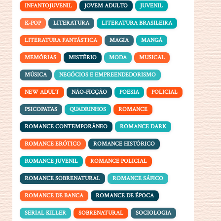
INFANTOJUVENIL
JOVEM ADULTO
JUVENIL
K-POP
LITERATURA
LITERATURA BRASILEIRA
LITERATURA FANTÁSTICA
MAGIA
MANGÁ
MEMÓRIAS
MISTÉRIO
MODA
MUSICAL
MÚSICA
NEGÓCIOS E EMPREENDEDORISMO
NEW ADULT
NÃO-FICÇÃO
POESIA
POLICIAL
PSICOPATAS
QUADRINHOS
ROMANCE
ROMANCE CONTEMPORÂNEO
ROMANCE DARK
ROMANCE ERÓTICO
ROMANCE HISTÓRICO
ROMANCE JUVENIL
ROMANCE POLICIAL
ROMANCE SOBRENATURAL
ROMANCE SÁFICO
ROMANCE DE BANCA
ROMANCE DE ÉPOCA
SERIAL KILLER
SOBRENATURAL
SOCIOLOGIA