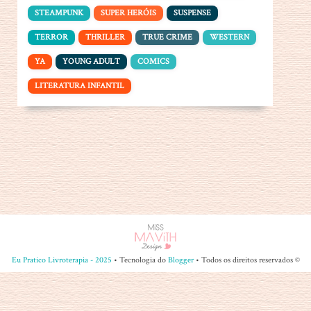
STEAMPUNK
SUPER HERÓIS
SUSPENSE
TERROR
THRILLER
TRUE CRIME
WESTERN
YA
YOUNG ADULT
COMICS
LITERATURA INFANTIL
Eu Pratico Livroterapia - 2025
• Tecnologia do
Blogger
• Todos os direitos reservados ©