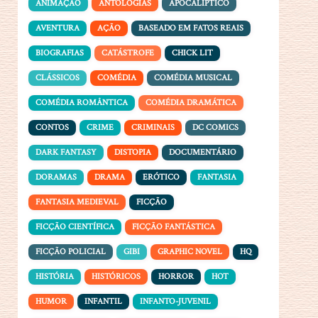
ANIMAÇÃO
ANTOLOGIAS
APOCALÍPTICO
AVENTURA
AÇÃO
BASEADO EM FATOS REAIS
BIOGRAFIAS
CATÁSTROFE
CHICK LIT
CLÁSSICOS
COMÉDIA
COMÉDIA MUSICAL
COMÉDIA ROMÂNTICA
COMÉDIA DRAMÁTICA
CONTOS
CRIME
CRIMINAIS
DC COMICS
DARK FANTASY
DISTOPIA
DOCUMENTÁRIO
DORAMAS
DRAMA
ERÓTICO
FANTASIA
FANTASIA MEDIEVAL
FICÇÃO
FICÇÃO CIENTÍFICA
FICÇÃO FANTÁSTICA
FICÇÃO POLICIAL
GIBI
GRAPHIC NOVEL
HQ
HISTÓRIA
HISTÓRICOS
HORROR
HOT
HUMOR
INFANTIL
INFANTO-JUVENIL