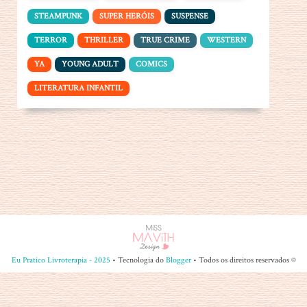
STEAMPUNK
SUPER HERÓIS
SUSPENSE
TERROR
THRILLER
TRUE CRIME
WESTERN
YA
YOUNG ADULT
COMICS
LITERATURA INFANTIL
Eu Pratico Livroterapia - 2025
• Tecnologia do
Blogger
• Todos os direitos reservados ©