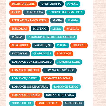
INFANTOJUVENIL
JOVEM ADULTO
JUVENIL
K-POP
LITERATURA
LITERATURA BRASILEIRA
LITERATURA FANTÁSTICA
MAGIA
MANGÁ
MEMÓRIAS
MISTÉRIO
MODA
MUSICAL
MÚSICA
NEGÓCIOS E EMPREENDEDORISMO
NEW ADULT
NÃO-FICÇÃO
POESIA
POLICIAL
PSICOPATAS
QUADRINHOS
ROMANCE
ROMANCE CONTEMPORÂNEO
ROMANCE DARK
ROMANCE ERÓTICO
ROMANCE HISTÓRICO
ROMANCE JUVENIL
ROMANCE POLICIAL
ROMANCE SOBRENATURAL
ROMANCE SÁFICO
ROMANCE DE BANCA
ROMANCE DE ÉPOCA
SERIAL KILLER
SOBRENATURAL
SOCIOLOGIA