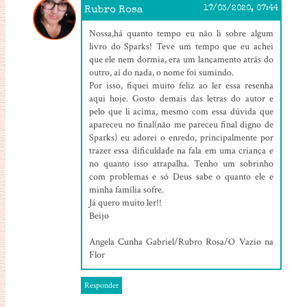
Rubro Rosa
17/03/2020, 07:44
Nossa,há quanto tempo eu não li sobre algum
livro do Sparks! Teve um tempo que eu achei
que ele nem dormia, era um lançamento atrás do
outro, aí do nada, o nome foi sumindo.
Por isso, fiquei muito feliz ao ler essa resenha
aqui hoje. Gosto demais das letras do autor e
pelo que li acima, mesmo com essa dúvida que
apareceu no final(não me pareceu final digno de
Sparks) eu adorei o enredo, principalmente por
trazer essa dificuldade na fala em uma criança e
no quanto isso atrapalha. Tenho um sobrinho
com problemas e só Deus sabe o quanto ele e
minha família sofre.
Já quero muito ler!!
Beijo
Angela Cunha Gabriel/Rubro Rosa/O Vazio na
Flor
Responder