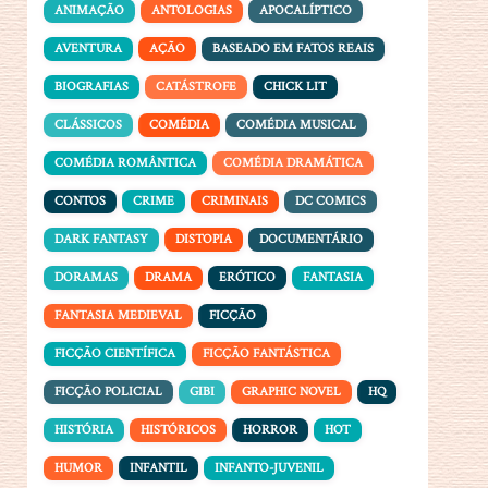
ANIMAÇÃO
ANTOLOGIAS
APOCALÍPTICO
AVENTURA
AÇÃO
BASEADO EM FATOS REAIS
BIOGRAFIAS
CATÁSTROFE
CHICK LIT
CLÁSSICOS
COMÉDIA
COMÉDIA MUSICAL
COMÉDIA ROMÂNTICA
COMÉDIA DRAMÁTICA
CONTOS
CRIME
CRIMINAIS
DC COMICS
DARK FANTASY
DISTOPIA
DOCUMENTÁRIO
DORAMAS
DRAMA
ERÓTICO
FANTASIA
FANTASIA MEDIEVAL
FICÇÃO
FICÇÃO CIENTÍFICA
FICÇÃO FANTÁSTICA
FICÇÃO POLICIAL
GIBI
GRAPHIC NOVEL
HQ
HISTÓRIA
HISTÓRICOS
HORROR
HOT
HUMOR
INFANTIL
INFANTO-JUVENIL