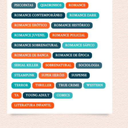
PSICOPATAS
QUADRINHOS
ROMANCE
ROMANCE CONTEMPORÂNEO
ROMANCE DARK
ROMANCE ERÓTICO
ROMANCE HISTÓRICO
ROMANCE JUVENIL
ROMANCE POLICIAL
ROMANCE SOBRENATURAL
ROMANCE SÁFICO
ROMANCE DE BANCA
ROMANCE DE ÉPOCA
SERIAL KILLER
SOBRENATURAL
SOCIOLOGIA
STEAMPUNK
SUPER HERÓIS
SUSPENSE
TERROR
THRILLER
TRUE CRIME
WESTERN
YA
YOUNG ADULT
COMICS
LITERATURA INFANTIL