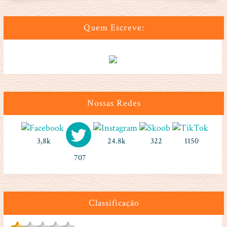
Quem Escreve:
Nossas Redes
3,8k
24.8k
322
1150
707
Classificação