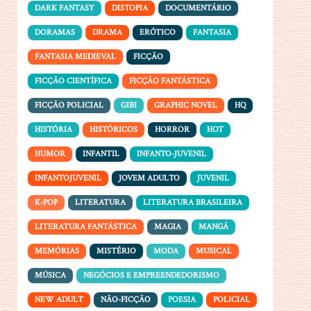
DARK FANTASY
DISTOPIA
DOCUMENTÁRIO
DORAMAS
DRAMA
ERÓTICO
FANTASIA
FANTASIA MEDIEVAL
FICÇÃO
FICÇÃO CIENTÍFICA
FICÇÃO FANTÁSTICA
FICÇÃO POLICIAL
GIBI
GRAPHIC NOVEL
HQ
HISTÓRIA
HISTÓRICOS
HORROR
HOT
HUMOR
INFANTIL
INFANTO-JUVENIL
INFANTOJUVENIL
JOVEM ADULTO
JUVENIL
K-POP
LITERATURA
LITERATURA BRASILEIRA
LITERATURA FANTÁSTICA
MAGIA
MANGÁ
MEMÓRIAS
MISTÉRIO
MODA
MUSICAL
MÚSICA
NEGÓCIOS E EMPREENDEDORISMO
NEW ADULT
NÃO-FICÇÃO
POESIA
POLICIAL