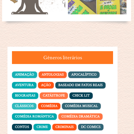
Gêneros literários
ANIMAÇÃO
ANTOLOGIAS
APOCALÍPTICO
AVENTURA
AÇÃO
BASEADO EM FATOS REAIS
BIOGRAFIAS
CATÁSTROFE
CHICK LIT
CLÁSSICOS
COMÉDIA
COMÉDIA MUSICAL
COMÉDIA ROMÂNTICA
COMÉDIA DRAMÁTICA
CONTOS
CRIME
CRIMINAIS
DC COMICS