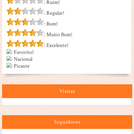
: Ruim!
: Regular!
: Bom!
: Muito Bom!
: Excelente!
: Favorito!
: Nacional
: Picante
Visitas
Seguidores