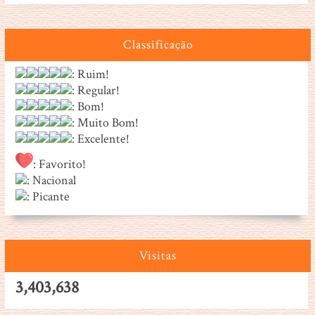
Classificação
: Ruim!
: Regular!
: Bom!
: Muito Bom!
: Excelente!
: Favorito!
: Nacional
: Picante
Visitas
3,403,638