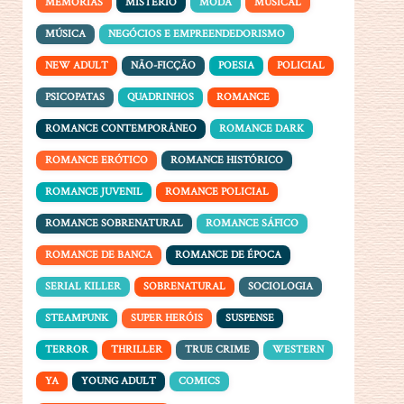
MEMÓRIAS
MISTÉRIO
MODA
MUSICAL
MÚSICA
NEGÓCIOS E EMPREENDEDORISMO
NEW ADULT
NÃO-FICÇÃO
POESIA
POLICIAL
PSICOPATAS
QUADRINHOS
ROMANCE
ROMANCE CONTEMPORÂNEO
ROMANCE DARK
ROMANCE ERÓTICO
ROMANCE HISTÓRICO
ROMANCE JUVENIL
ROMANCE POLICIAL
ROMANCE SOBRENATURAL
ROMANCE SÁFICO
ROMANCE DE BANCA
ROMANCE DE ÉPOCA
SERIAL KILLER
SOBRENATURAL
SOCIOLOGIA
STEAMPUNK
SUPER HERÓIS
SUSPENSE
TERROR
THRILLER
TRUE CRIME
WESTERN
YA
YOUNG ADULT
COMICS