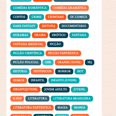
COMÉDIA ROMÂNTICA
COMÉDIA DRAMÁTICA
CONTOS
CRIME
CRIMINAIS
DC COMICS
DARK FANTASY
DISTOPIA
DOCUMENTÁRIO
DORAMAS
DRAMA
ERÓTICO
FANTASIA
FANTASIA MEDIEVAL
FICÇÃO
FICÇÃO CIENTÍFICA
FICÇÃO FANTÁSTICA
FICÇÃO POLICIAL
GIBI
GRAPHIC NOVEL
HQ
HISTÓRIA
HISTÓRICOS
HORROR
HOT
HUMOR
INFANTIL
INFANTO-JUVENIL
INFANTOJUVENIL
JOVEM ADULTO
JUVENIL
K-POP
LITERATURA
LITERATURA BRASILEIRA
LITERATURA FANTÁSTICA
MAGIA
MANGÁ