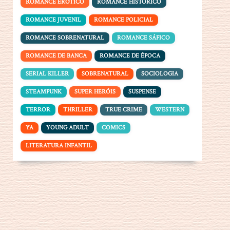
ROMANCE ERÓTICO
ROMANCE HISTÓRICO
ROMANCE JUVENIL
ROMANCE POLICIAL
ROMANCE SOBRENATURAL
ROMANCE SÁFICO
ROMANCE DE BANCA
ROMANCE DE ÉPOCA
SERIAL KILLER
SOBRENATURAL
SOCIOLOGIA
STEAMPUNK
SUPER HERÓIS
SUSPENSE
TERROR
THRILLER
TRUE CRIME
WESTERN
YA
YOUNG ADULT
COMICS
LITERATURA INFANTIL