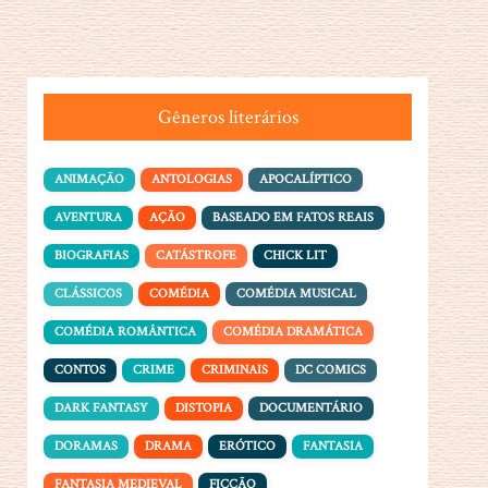
Gêneros literários
ANIMAÇÃO
ANTOLOGIAS
APOCALÍPTICO
AVENTURA
AÇÃO
BASEADO EM FATOS REAIS
BIOGRAFIAS
CATÁSTROFE
CHICK LIT
CLÁSSICOS
COMÉDIA
COMÉDIA MUSICAL
COMÉDIA ROMÂNTICA
COMÉDIA DRAMÁTICA
CONTOS
CRIME
CRIMINAIS
DC COMICS
DARK FANTASY
DISTOPIA
DOCUMENTÁRIO
DORAMAS
DRAMA
ERÓTICO
FANTASIA
FANTASIA MEDIEVAL
FICÇÃO