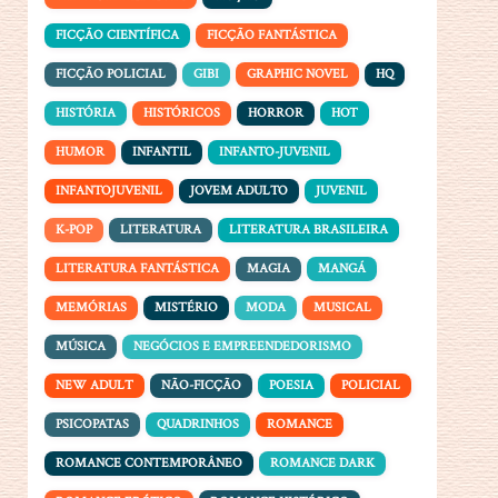
FICÇÃO CIENTÍFICA
FICÇÃO FANTÁSTICA
FICÇÃO POLICIAL
GIBI
GRAPHIC NOVEL
HQ
HISTÓRIA
HISTÓRICOS
HORROR
HOT
HUMOR
INFANTIL
INFANTO-JUVENIL
INFANTOJUVENIL
JOVEM ADULTO
JUVENIL
K-POP
LITERATURA
LITERATURA BRASILEIRA
LITERATURA FANTÁSTICA
MAGIA
MANGÁ
MEMÓRIAS
MISTÉRIO
MODA
MUSICAL
MÚSICA
NEGÓCIOS E EMPREENDEDORISMO
NEW ADULT
NÃO-FICÇÃO
POESIA
POLICIAL
PSICOPATAS
QUADRINHOS
ROMANCE
ROMANCE CONTEMPORÂNEO
ROMANCE DARK