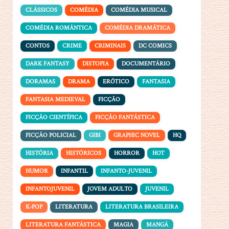
CLÁSSICOS
COMÉDIA
COMÉDIA MUSICAL
COMÉDIA ROMÂNTICA
COMÉDIA DRAMÁTICA
CONTOS
CRIME
CRIMINAIS
DC COMICS
DARK FANTASY
DISTOPIA
DOCUMENTÁRIO
DORAMAS
DRAMA
ERÓTICO
FANTASIA
FANTASIA MEDIEVAL
FICÇÃO
FICÇÃO CIENTÍFICA
FICÇÃO FANTÁSTICA
FICÇÃO POLICIAL
GIBI
GRAPHIC NOVEL
HQ
HISTÓRIA
HISTÓRICOS
HORROR
HOT
HUMOR
INFANTIL
INFANTO-JUVENIL
INFANTOJUVENIL
JOVEM ADULTO
JUVENIL
K-POP
LITERATURA
LITERATURA BRASILEIRA
LITERATURA FANTÁSTICA
MAGIA
MANGÁ