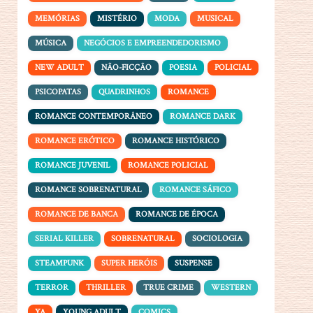
MEMÓRIAS
MISTÉRIO
MODA
MUSICAL
MÚSICA
NEGÓCIOS E EMPREENDEDORISMO
NEW ADULT
NÃO-FICÇÃO
POESIA
POLICIAL
PSICOPATAS
QUADRINHOS
ROMANCE
ROMANCE CONTEMPORÂNEO
ROMANCE DARK
ROMANCE ERÓTICO
ROMANCE HISTÓRICO
ROMANCE JUVENIL
ROMANCE POLICIAL
ROMANCE SOBRENATURAL
ROMANCE SÁFICO
ROMANCE DE BANCA
ROMANCE DE ÉPOCA
SERIAL KILLER
SOBRENATURAL
SOCIOLOGIA
STEAMPUNK
SUPER HERÓIS
SUSPENSE
TERROR
THRILLER
TRUE CRIME
WESTERN
YA
YOUNG ADULT
COMICS