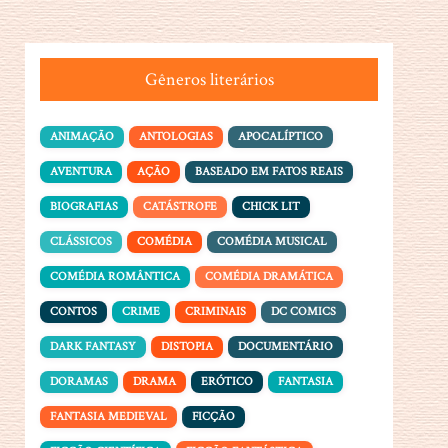
Gêneros literários
ANIMAÇÃO
ANTOLOGIAS
APOCALÍPTICO
AVENTURA
AÇÃO
BASEADO EM FATOS REAIS
BIOGRAFIAS
CATÁSTROFE
CHICK LIT
CLÁSSICOS
COMÉDIA
COMÉDIA MUSICAL
COMÉDIA ROMÂNTICA
COMÉDIA DRAMÁTICA
CONTOS
CRIME
CRIMINAIS
DC COMICS
DARK FANTASY
DISTOPIA
DOCUMENTÁRIO
DORAMAS
DRAMA
ERÓTICO
FANTASIA
FANTASIA MEDIEVAL
FICÇÃO