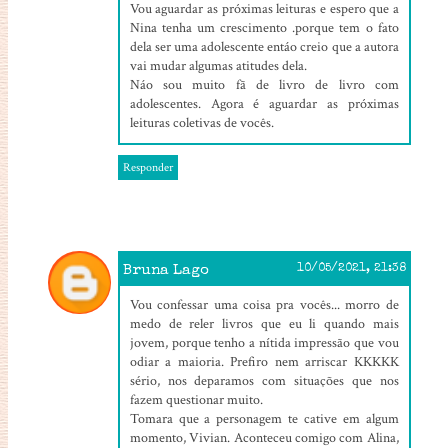
Vou aguardar as próximas leituras e espero que a
Nina tenha um crescimento .porque tem o fato
dela ser uma adolescente entáo creio que a autora
vai mudar algumas atitudes dela.
Náo sou muito fã de livro de livro com
adolescentes. Agora é aguardar as próximas
leituras coletivas de vocês.
Responder
Bruna Lago
10/05/2021, 21:38
Vou confessar uma coisa pra vocês... morro de
medo de reler livros que eu li quando mais
jovem, porque tenho a nítida impressão que vou
odiar a maioria. Prefiro nem arriscar KKKKK
sério, nos deparamos com situações que nos
fazem questionar muito.
Tomara que a personagem te cative em algum
momento, Vivian. Aconteceu comigo com Alina,