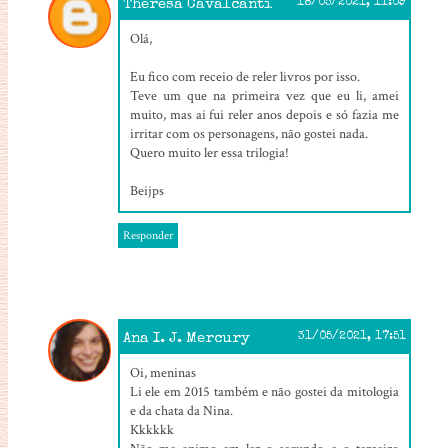
Theresa Cavalcanti
18/05/2021, 11:09
Olá,
Eu fico com receio de reler livros por isso.
Teve um que na primeira vez que eu li, amei
muito, mas ai fui reler anos depois e só fazia me
irritar com os personagens, não gostei nada.
Quero muito ler essa trilogia!
Beijps
Responder
Ana I. J. Mercury
31/05/2021, 17:51
Oi, meninas
Li ele em 2015 também e não gostei da mitologia
e da chata da Nina.
Kkkkkk