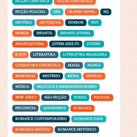
FICÇÃO CIENTÍFICA
FICÇÃO FANTÁSTICA
FICÇÃO POLICIAL
GIBI
GRAPHIC NOVEL
HQ
HISTÓRIA
HISTÓRICOS
HORROR
HOT
HUMOR
INFANTIL
INFANTO-JUVENIL
INFANTOJUVENIL
JOVEM ADULTO
JUVENIL
K-POP
LITERATURA
LITERATURA BRASILEIRA
LITERATURA FANTÁSTICA
MAGIA
MANGÁ
MEMÓRIAS
MISTÉRIO
MODA
MUSICAL
MÚSICA
NEGÓCIOS E EMPREENDEDORISMO
NEW ADULT
NÃO-FICÇÃO
POESIA
POLICIAL
PSICOPATAS
QUADRINHOS
ROMANCE
ROMANCE CONTEMPORÂNEO
ROMANCE DARK
ROMANCE ERÓTICO
ROMANCE HISTÓRICO