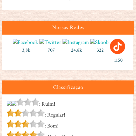
Nossas Redes
3,8k
707
24.8k
322
1150
Classificação
: Ruim!
: Regular!
: Bom!